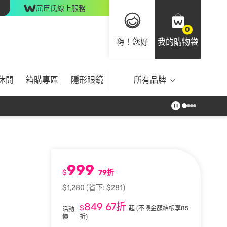
屈臣氏線上服務
0
嗨！您好
我的購物袋
休閒
箱購專區
隱形眼鏡
所有品牌
999
$
79折
$1,280
(省下: $281)
849
67折
$
起
(不限金額結帳享85
活動
價
折)