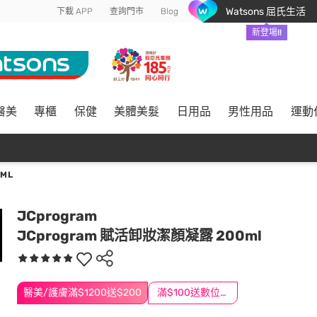
Watsons 屈氏生活
下載 APP
查詢門市
Blog
新登場!!
醫美
專櫃
保健
美體美髮
日用品
男性用品
運動
ML
JCprogram
JCprogram 賦活卸妝潔顏凝露 200ml
醫美/護膚滿$1200送$200
滿$100送數位印花