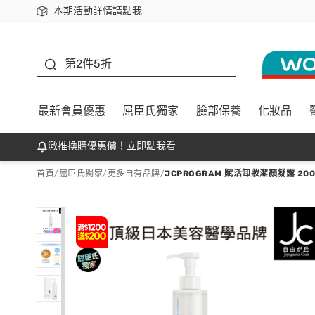
本期活動詳情請點我
下載app最高回饋$350
善存
第2件5折
最新會員優惠
屈臣氏獨家
臉部保養
化妝品
激推換購優惠價！立即點我看
首頁
/
屈臣氏獨家
/
更多自有品牌
/
JCPROGRAM 賦活卸妝潔顏凝露 200