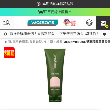
下載app最高回饋$350
本期活動詳情請點我
屈臣氏線上服務
0
激推換購優惠價！立即點我看
激推換購優惠價！立即點我看
下單選閃電送 1小時到貨！領神券
首頁
/
屈臣氏獨家
/
美髮造型
/
洗 / 潤 / 護髮
/
JENNYHOUSE雙重積雪草豐盈