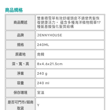
商品規格
雙重積雪草有效舒緩頭皮不適使秀髮恢
商品簡述
復健康活力。 蘊含多種海洋植物精華17
種氨基酸強化髮質結構
品牌
JENNYHOUSE
規格
240ML
原產地
南韓
深、寬、高
8x4.6x21.5cm
淨重
240 g
容量
240 ml
保存環境
室溫
是否可門市/超商
Y
取貨