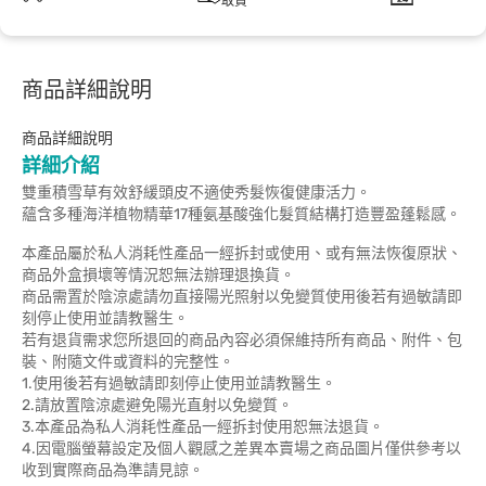
取貨
商品詳細說明
商品詳細說明
詳細介紹
雙重積雪草有效舒緩頭皮不適使秀髮恢復健康活力。
蘊含多種海洋植物精華17種氨基酸強化髮質結構打造豐盈蓬鬆感。
本產品屬於私人消耗性產品一經拆封或使用、或有無法恢復原狀、
商品外盒損壞等情況恕無法辦理退換貨。
商品需置於陰涼處請勿直接陽光照射以免變質使用後若有過敏請即
刻停止使用並請教醫生。
若有退貨需求您所退回的商品內容必須保維持所有商品、附件、包
裝、附隨文件或資料的完整性。
1.使用後若有過敏請即刻停止使用並請教醫生。
2.請放置陰涼處避免陽光直射以免變質。
3.本產品為私人消耗性產品一經拆封使用恕無法退貨。
4.因電腦螢幕設定及個人觀感之差異本賣場之商品圖片僅供參考以
收到實際商品為準請見諒。