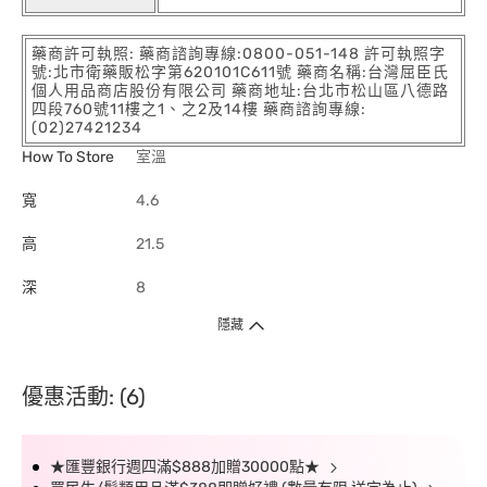
藥商許可執照: 藥商諮詢專線:0800-051-148 許可執照字
號:北市衛藥販松字第620101C611號 藥商名稱:台灣屈臣氏
個人用品商店股份有限公司 藥商地址:台北市松山區八德路
四段760號11樓之1、之2及14樓 藥商諮詢專線:
(02)27421234
How To Store
室溫
寬
4.6
高
21.5
深
8
隱藏
優惠活動: (6)
★匯豐銀行週四滿$888加贈30000點★