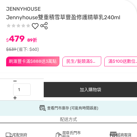
JENNYHOUSE
Jennyhouse雙重積雪草豐盈修護精華乳240ml
479
$
89折
$539
(省下: $60)
刷滙豐卡滿$888送3萬點
民生/髮類滿$388送舒潔冰巾
滿$100
加入購物袋
查看門市庫存 (可能有時間誤差)
配送方式
屈臣氏門市
宅配到府
超商取貨