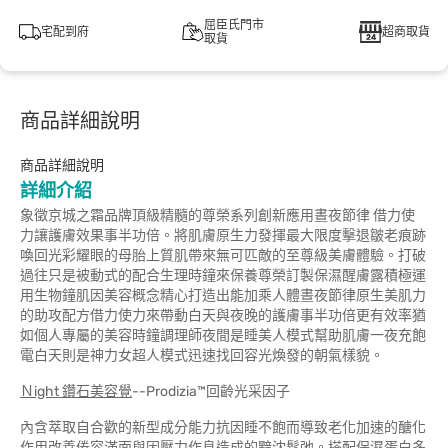
屈臣氏門市
宅配到府
超商取貨
取貨
商品詳細說明
商品詳細說明
詳細介紹
象徵京城之霜品牌頂級精髓的尊榮系列創新應用晝夜節律 借力使
力讓護膚效果事半功倍。將肌膚原生力發揮最大限度擊退皺老痕跡
喚回光彩耀眼的母胎上質肌帶來無可匹敵的至尊級美膚體驗。打破
過往只是被動式的配合生理時鐘來保養尊榮訂製保濕醒膚露積極運
用生物鐘肌因美容概念精心打造出能加乘人體晝夜節律原生美肌力
的助攻配方借力使力來帶動白天與夜晚的護膚事半功倍更有效率猶
如個人專屬的美容時鐘調理師夜間是睡美人模式幫助肌膚一夜充飽
電白天則是神力女超人模式迅速找回容光煥發的朝氣樣貌。
Ｎight 鑽石美容覺
--Prodizia™回齡光采因子
內含萃取自合歡的新型成分能力抗因睡不飽而導致老化加速的醣化
作用改善倦容滿面與因壓力作息造成的黯沈鬆弛。搭配保濕蛋白多