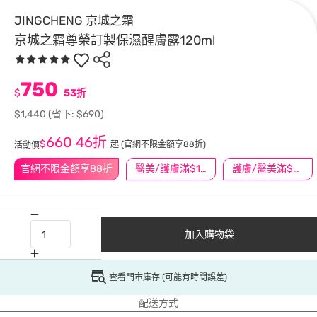
JINGCHENG 京城之霜
京城之霜尊榮訂製保濕醒膚露120ml
750
$
53折
$1,440
(省下: $690)
660
46折
$
起
(官網不限金額享88折)
活動價
官網不限金額享88折
醫美/護膚滿$1200送$200
護膚/醫美滿$600送好禮
加入購物袋
查看門市庫存 (可能有時間誤差)
配送方式