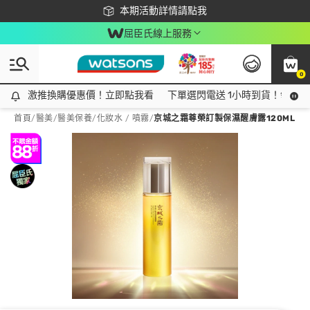
下載app最高回饋$350
本期活動詳情請點我
屈臣氏線上服務
0
激推換購優惠價！立即點我看
激推換購優惠價！立即點我看
下單選閃電送 1小時到貨！領神券
首頁
/
醫美
/
醫美保養
/
化妝水 / 噴霧
/
京城之霜尊榮訂製保濕醒膚露120ML