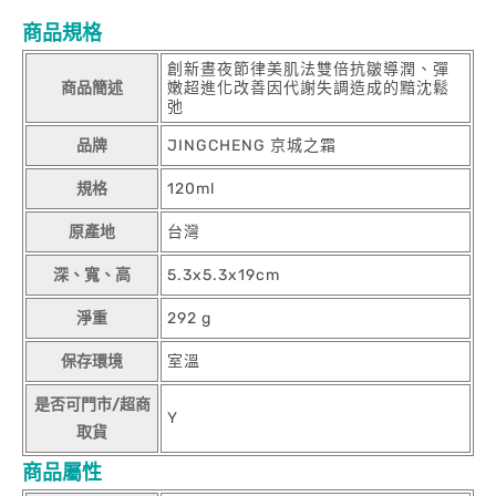
商品規格
創新晝夜節律美肌法雙倍抗皺導潤、彈
商品簡述
嫩超進化改善因代謝失調造成的黯沈鬆
弛
品牌
JINGCHENG 京城之霜
規格
120ml
原產地
台灣
深、寬、高
5.3x5.3x19cm
淨重
292 g
保存環境
室溫
是否可門市/超商
Y
取貨
商品屬性