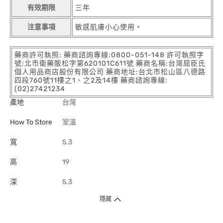
有效期限
三年
注意事項
敏感肌膚小心使用。
藥商許可執照: 藥商諮詢專線:0800-051-148 許可執照字
號:北市衛藥販松字第620101C611號 藥商名稱:台灣屈臣氏
個人用品商店股份有限公司 藥商地址:台北市松山區八德路
四段760號11樓之1、之2及14樓 藥商諮詢專線:
(02)27421234
產地
台灣
How To Store
室溫
寬
5.3
高
19
深
5.3
隱藏