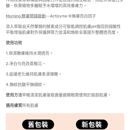
醣、秋葵植物多醣賦予水噹噹的高效養膚力。
Morning
醒膚鬧鐘啟動
--Actizyme ®煥膚亮白因子
添入萃取自天然蕈類的酵素成分可智能調控肌膚pH值回到弱酸性
平衡增強肌膚對外保護屏障力並溫和煥新全面提升整體透亮度。
使
用功效
1.保濕嫩膚維持水潤透亮。
2.淨白勻亮改善黯沉。
3.延緩老化維持肌膚柔滑彈嫩。
4.撫紋抗皺平撫細紋。
使用方法
早晚清潔肌膚後取適量避開眼周使用於臉部肌膚。
適用膚質
所有肌膚