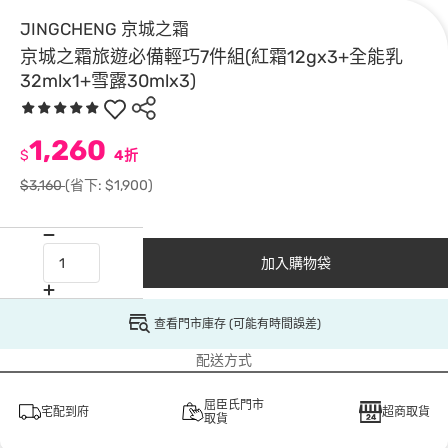
JINGCHENG 京城之霜
京城之霜旅遊必備輕巧7件組(紅霜12gx3+全能乳
32mlx1+雪露30mlx3)
1,260
$
4折
$3,160
(省下: $1,900)
加入購物袋
查看門市庫存 (可能有時間誤差)
配送方式
屈臣氏門市
宅配到府
超商取貨
取貨