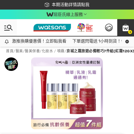
下載app最高回饋$350
本期活動詳情請點我
屈臣氏線上服務
0
激推換購優惠價！立即點我看
激推換購優惠價！立即點我看
下單選閃電送 1小時到貨！領神券
首頁
/
醫美
/
醫美保養
/
化妝水 / 噴霧
/
京城之霜旅遊必備輕巧7件組(紅霜12GX3+