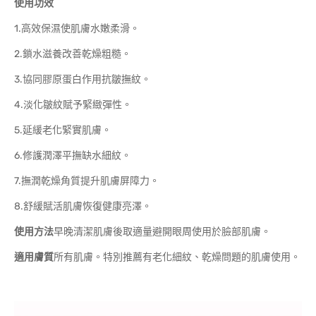
使用功效
1.高效保濕使肌膚水嫩柔滑。
2.鎖水滋養改善乾燥粗糙。
3.協同膠原蛋白作用抗皺撫紋。
4.淡化皺紋賦予緊緻彈性。
5.延緩老化緊實肌膚。
6.修護潤澤平撫缺水細紋。
7.撫潤乾燥角質提升肌膚屏障力。
8.舒緩賦活肌膚恢復健康亮澤。
使用方法
早晚清潔肌膚後取適量避開眼周使用於臉部肌膚。
適用膚質
所有肌膚。特別推薦有老化細紋、乾燥問題的肌膚使用。