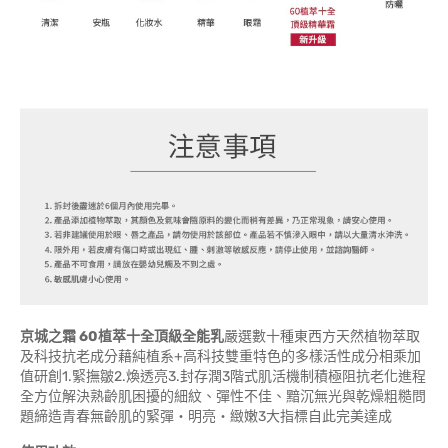
京城之霜
60
植萃十全頂級全能乳
嚴選數十種東西方天然植物萃取
及科技抗老成分藉純植系+高科技雙重特色的多樣活性成分相乘加
值研創1.緊撫皺2.煥透亮3.封存潤3階式肌活機制積極阻抗老化進程
全方位解決熟齡肌困擾的細紋、彈性不佳、黯沉無光與乾燥粗糙問
題締造青春無齡肌的緊彈‧明亮‧緻嫩3大指標自此完美達成