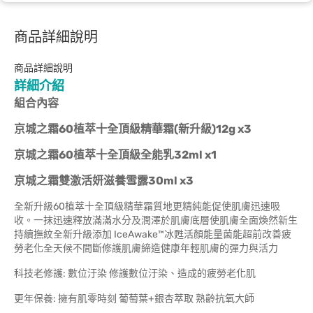
商品詳細說明
商品詳細說明
詳細介紹
組合內容
京城之霜60植萃十全頂級精華霜(新升級)12g x3
京城之霜60植萃十全頂級全能乳32ml x1
京城之霜雙激活妍滋養雪露30ml x3
全新升級60植萃十全頂級精華霜質地更精純能促使肌膚迅速吸
收。一抹迅速釋放滿滿水分及潤澤於肌膚底層使肌膚全面煥然新生
持續撫紋全新升級添加 IceAwake™冰甦活顏能量菌能超前改善疲
勞老化全天候不間斷修護肌膚締造健康年輕肌膚的彈力與活力
科技老修護: 數位汙染 修護數位汙染、造成的疲勞老化肌
更年保養: 擁有肌零時刻 葡萄葉+銀杏萃取 熟齡抗氧大師