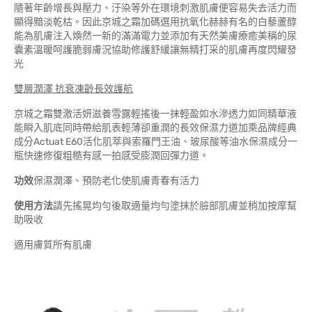
隨著年齡增長與壓力、汙染等外在環境刺激肌膚便容易失去活力而
顯得黯淡乾枯。因此京城之霜加碼選用抗氧化赫赫有名的白藜蘆醇
能為肌膚注入煥然一新的滿滿電力並添加有天然美膚療癒美稱的尿
囊素溫暖呵護脆弱膚況協助修護舒緩讓無精打采的肌膚再度閃耀發
光
雙層潤澤 抗衰凍齡長效護航
京城之霜雙激活妍滋養雪露輕搖後一抹輕盈如水滲透力如同精華液
能瞬入肌底同時帶給肌表輕薄卻重潤的長效保濕力道加乘品牌經典
成分Actuat E60活化肌萃與索羅門王油、玻尿酸等油水保濕成分一
瓶快速修復粗糙有感一拍感受膨潤回彈力道。
功效
保濕潤澤、預防老化使肌膚青春有活力
使用方法
請先搖晃均勻後取適量均勻塗抹於臉部肌膚並稍加按摩幫
助吸收
適用膚質所有肌膚