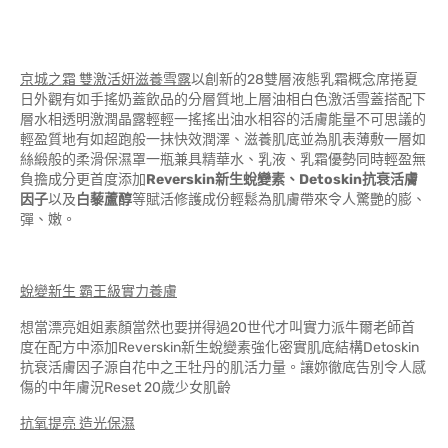
京城之霜 雙激活妍滋養雪露
以創新的28雙層液態乳霜概念席捲夏
日外觀有如手搖奶蓋飲品的分層質地上層油相白色激活雪蓋搭配下
層水相透明激潤晶露輕輕一搖搖出油水相容的活膚能量不可思議的
輕盈質地有如超跑般一抹快效潤澤、滋養肌底並為肌表薄敷一層如
絲緞般的柔滑保濕罩一瓶兼具精華水、乳液、乳霜優勢同時輕盈無
負擔成分更首度添加
Reverskin新生蛻變素、Detoskin抗衰活膚
因子
以及
白藜蘆醇
等賦活修護成份輕鬆為肌膚帶來令人驚艷的膨、
彈、嫩。
蛻變新生 霸王級實力養膚
想當漂亮姐姐素顏當然也要拼得過20世代才叫實力派牛爾老師首
度在配方中添加Reverskin新生蛻變素強化密實肌底結構Detoskin
抗衰活膚因子源自花中之王牡丹的肌活力量。讓妳徹底告別令人感
傷的中年膚況Reset 20歲少女肌齡
抗氧提亮 造光保濕