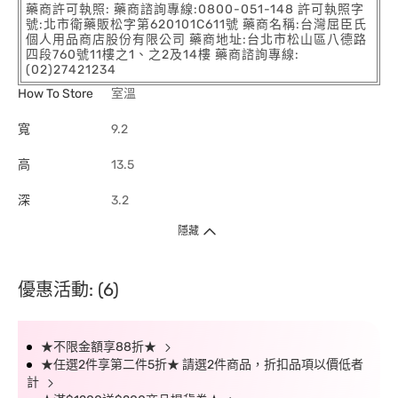
藥商許可執照: 藥商諮詢專線:0800-051-148 許可執照字
號:北市衛藥販松字第620101C611號 藥商名稱:台灣屈臣氏
個人用品商店股份有限公司 藥商地址:台北市松山區八德路
四段760號11樓之1、之2及14樓 藥商諮詢專線:
(02)27421234
How To Store
室溫
寬
9.2
高
13.5
深
3.2
隱藏
優惠活動: (6)
★不限金額享88折★
★任選2件享第二件5折★ 請選2件商品，折扣品項以價低者
計