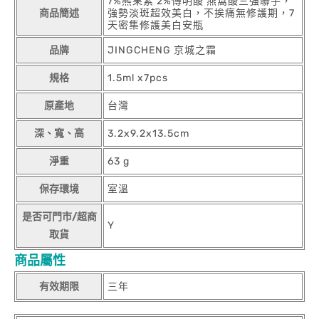
7%熊果素 2%傳明酸 燕窩酸三強聯手，
商品簡述
強勢淡斑超效美白，不挨痛無修護期，7
天密集修護美白安瓶
品牌
JINGCHENG 京城之霜
規格
1.5ml x7pcs
原產地
台灣
深、寬、高
3.2x9.2x13.5cm
淨重
63 g
保存環境
室溫
是否可門市/超商
Y
取貨
商品屬性
有效期限
三年