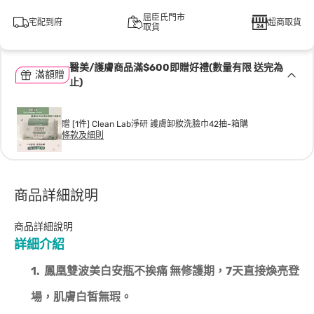
屈臣氏門市
宅配到府
超商取貨
取貨
醫美/護膚商品滿$600即贈好禮(數量有限 送完為
滿額贈
止)
贈 [1件] Clean Lab淨研 護膚卸妝洗臉巾42抽-箱購
條款及細則
商品詳細說明
商品詳細說明
詳細介紹
1.
鳳凰雙波美白安瓶
不挨痛 無修護期，7天直接煥亮登
場，肌膚白皙無瑕。