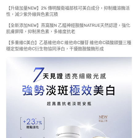
【升級加量NEW】2% 傳明酸衛福部核可美白成分，抑制纖溶酶活
性，減少紫外線與色素沉積
【全新添加NEW】燕窩酸N 乙醯神經胺酸NATRUE天然認證，強化
肌膚屏障，抑制黑色素，多維度抗老
【多重維C美白】乙基維他命C 維他命C醣苷 維他命C磷酸鎂鹽三種
穩定型維他命C衍生物協同淨白，干擾酪胺酸酶形成