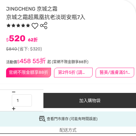
JINGCHENG 京城之霜
京城之霜超鳳凰抗老淡斑安瓶7入
520
$
62折
$840
(省下: $320)
458
55折
$
起
(官網不限金額享88折)
活動價
官網不限金額享88折
第2件5折 (請任選2件商品)
醫美/護膚滿$1200送$200
加入購物袋
查看門市庫存 (可能有時間誤差)
配送方式