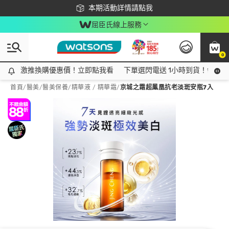
下載app最高回饋$350
本期活動詳情請點我
屈臣氏線上服務
0
激推換購優惠價！立即點我看
激推換購優惠價！立即點我看
下單選閃電送 1小時到貨！領神券
首頁
/
醫美
/
醫美保養
/
精華液 / 精華霜
/
京城之霜超鳳凰抗老淡斑安瓶7入