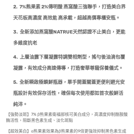
2.
7%
熊果素
2%
傳明酸 燕窩酸三強聯手，
打造美白界
天花板高濃度 高效能 高承載，超越高價專櫃安瓶。
3.
全新添加燕窩酸NATRUE天然認證
不止美白，更能
多維度抗老
4.
上層油露下層凝露特調雙相劑型，
搖勻後油滴包覆
凝露，有效成分高速傳導，打造奢華尊寵保養儀式。
5.
全新瞬啟極鎖鮮瓶器，
單手開蓋關蓋更便利避光安
瓶設計有效保存活性，確保每次使用都如首次般鮮活
純淬。
【強勢淡斑】7% β熊果素衛福部核可美白成分，高濃度抑制酪胺酸
酶活性，阻斷黑色素生成、淡化斑點
【超效美白】α熊果素效果為β熊果素的9倍更強效抑制黑色素生成