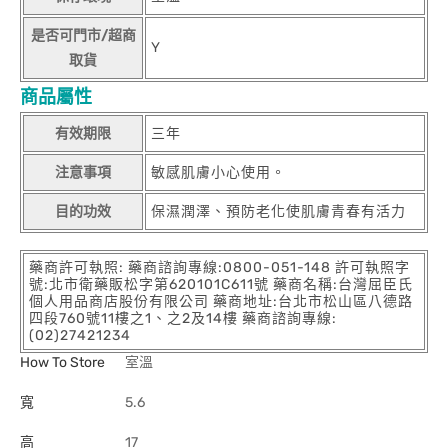
是否可門市/超商
Y
取貨
商品屬性
有效期限
三年
注意事項
敏感肌膚小心使用。
目的功效
保濕潤澤、預防老化使肌膚青春有活力
藥商許可執照: 藥商諮詢專線:0800-051-148 許可執照字
號:北市衛藥販松字第620101C611號 藥商名稱:台灣屈臣氏
個人用品商店股份有限公司 藥商地址:台北市松山區八德路
四段760號11樓之1、之2及14樓 藥商諮詢專線:
(02)27421234
How To Store
室溫
寬
5.6
高
17