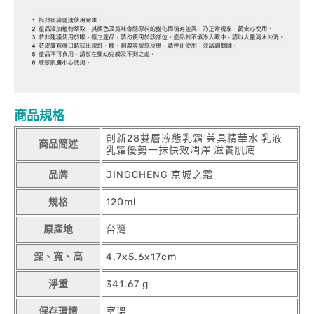
商品規格
創新28雙層液態乳霜 兼具精華水 乳液
商品簡述
乳霜優勢一抹快效潤澤 滋養肌底
品牌
JINGCHENG 京城之霜
規格
120ml
原產地
台灣
深、寬、高
4.7x5.6x17cm
淨重
341.67 g
保存環境
室溫