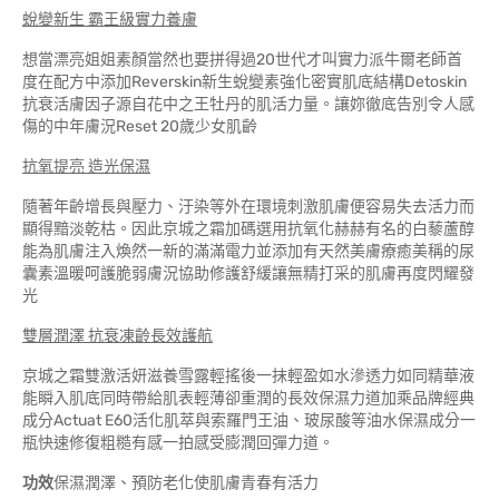
蛻變新生 霸王級實力養膚
想當漂亮姐姐素顏當然也要拼得過20世代才叫實力派牛爾老師首
度在配方中添加Reverskin新生蛻變素強化密實肌底結構Detoskin
抗衰活膚因子源自花中之王牡丹的肌活力量。讓妳徹底告別令人感
傷的中年膚況Reset 20歲少女肌齡
抗氧提亮 造光保濕
隨著年齡增長與壓力、汙染等外在環境刺激肌膚便容易失去活力而
顯得黯淡乾枯。因此京城之霜加碼選用抗氧化赫赫有名的白藜蘆醇
能為肌膚注入煥然一新的滿滿電力並添加有天然美膚療癒美稱的尿
囊素溫暖呵護脆弱膚況協助修護舒緩讓無精打采的肌膚再度閃耀發
光
雙層潤澤 抗衰凍齡長效護航
京城之霜雙激活妍滋養雪露輕搖後一抹輕盈如水滲透力如同精華液
能瞬入肌底同時帶給肌表輕薄卻重潤的長效保濕力道加乘品牌經典
成分Actuat E60活化肌萃與索羅門王油、玻尿酸等油水保濕成分一
瓶快速修復粗糙有感一拍感受膨潤回彈力道。
功效
保濕潤澤、預防老化使肌膚青春有活力