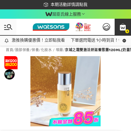
下載app最高回饋$350
本期活動詳情請點我
屈臣氏線上服務
0
激推換購優惠價！立即點我看
激推換購優惠價！立即點我看
下單選閃電送 1小時到貨！領神券
首頁
/
臉部保養
/
保養
/
化妝水 / 噴霧
/
京城之霜雙激活妍滋養雪露120ML(奶蓋