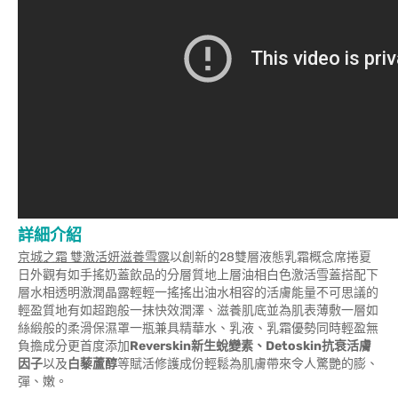
詳細介紹
京城之霜 雙激活妍滋養雪露
以創新的28雙層液態乳霜概念席捲夏
日外觀有如手搖奶蓋飲品的分層質地上層油相白色激活雪蓋搭配下
層水相透明激潤晶露輕輕一搖搖出油水相容的活膚能量不可思議的
輕盈質地有如超跑般一抹快效潤澤、滋養肌底並為肌表薄敷一層如
絲緞般的柔滑保濕罩一瓶兼具精華水、乳液、乳霜優勢同時輕盈無
負擔成分更首度添加
Reverskin新生蛻變素、Detoskin抗衰活膚
因子
以及
白藜蘆醇
等賦活修護成份輕鬆為肌膚帶來令人驚艷的膨、
彈、嫩。