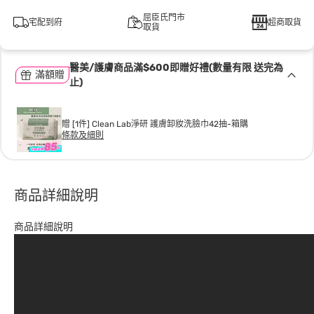
屈臣氏門市
宅配到府
超商取貨
取貨
醫美/護膚商品滿$600即贈好禮(數量有限 送完為
滿額贈
止)
贈 [1件] Clean Lab淨研 護膚卸妝洗臉巾42抽-箱購
條款及細則
商品詳細說明
商品詳細說明