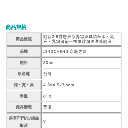
商品規格
創新2:8雙層液態乳霜兼具精華水、乳
商品簡述
液、乳霜優勢一抹快效潤澤滋養肌底。
品牌
JINGCHENG 京城之霜
規格
30ml
原產地
台灣
深、寬、高
4.5x4.5x7.6cm
淨重
61 g
保存環境
室溫
是否可門市/超商
Y
取貨