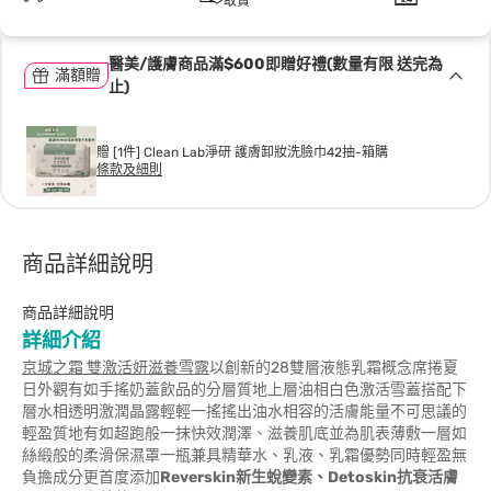
取貨
醫美/護膚商品滿$600即贈好禮(數量有限 送完為
滿額贈
止)
贈 [1件] Clean Lab淨研 護膚卸妝洗臉巾42抽-箱購
條款及細則
商品詳細說明
商品詳細說明
詳細介紹
京城之霜 雙激活妍滋養雪露
以創新的28雙層液態乳霜概念席捲夏
日外觀有如手搖奶蓋飲品的分層質地上層油相白色激活雪蓋搭配下
層水相透明激潤晶露輕輕一搖搖出油水相容的活膚能量不可思議的
輕盈質地有如超跑般一抹快效潤澤、滋養肌底並為肌表薄敷一層如
絲緞般的柔滑保濕罩一瓶兼具精華水、乳液、乳霜優勢同時輕盈無
負擔成分更首度添加
Reverskin新生蛻變素、Detoskin抗衰活膚