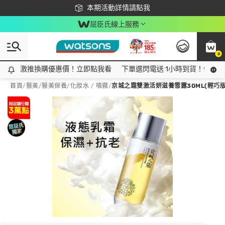
下載app最高回饋$350
本期活動詳情請點我
屈臣氏線上服務
0
激推換購優惠價！立即點我看
激推換購優惠價！立即點我看
下單選閃電送 1小時到貨！領神券
首頁
/
醫美
/
醫美保養
/
化妝水 / 噴霧
/
京城之霜雙激活妍滋養雪露30ML(輕巧版