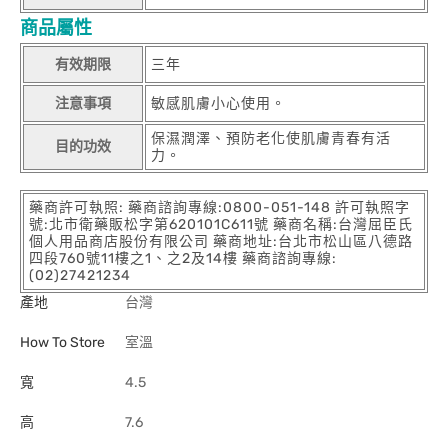
商品屬性
有效期限
三年
注意事項
敏感肌膚小心使用。
保濕潤澤、預防老化使肌膚青春有活
目的功效
力。
藥商許可執照: 藥商諮詢專線:0800-051-148 許可執照字
號:北市衛藥販松字第620101C611號 藥商名稱:台灣屈臣氏
個人用品商店股份有限公司 藥商地址:台北市松山區八德路
四段760號11樓之1、之2及14樓 藥商諮詢專線:
(02)27421234
產地
台灣
How To Store
室溫
寬
4.5
高
7.6