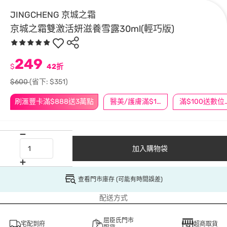
JINGCHENG 京城之霜
京城之霜雙激活妍滋養雪露30ml(輕巧版)
249
$
42折
$600
(省下: $351)
刷滙豐卡滿$888送3萬點
醫美/護膚滿$1200送$200
滿$100
加入購物袋
查看門市庫存 (可能有時間誤差)
配送方式
屈臣氏門市
宅配到府
超商取貨