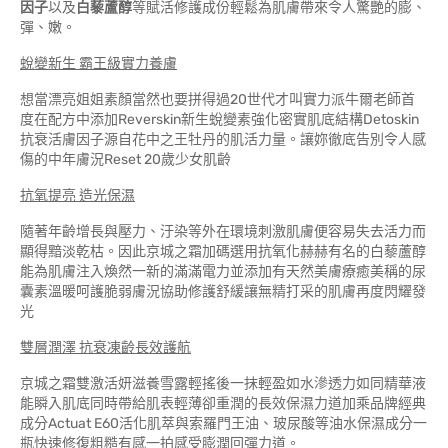
因子
以及
白藜蘆醇
等賦活修護成份輕鬆為肌膚帶來令人驚艷的膨、
彈、嫩。
蛻變新生 霸王級實力養膚
想當漂亮姐姐素顏當然也要拼得過20世代才叫實力派牛爾老師首
度在配方中添加Reverskin新生蛻變素強化密實肌底結構Detoskin
抗衰活膚因子源自花中之王牡丹的肌活力量。讓妳徹底告別令人感
傷的中年膚況Reset 20歲少女肌齡
抗氧提亮 造光保濕
隨著年齡增長與壓力、汙染等外在環境刺激肌膚便容易失去活力而
顯得黯淡乾枯。因此京城之霜加碼選用抗氧化赫赫有名的白藜蘆醇
能為肌膚注入煥然一新的滿滿電力並添加有天然美膚療癒美稱的尿
囊素溫暖呵護脆弱膚況協助修護舒緩讓無精打采的肌膚再度閃耀發
光
雙層潤澤 抗衰凍齡長效護航
京城之霜雙激活妍滋養雪露輕搖後一抹輕盈如水滲透力如同精華液
能瞬入肌底同時帶給肌表輕薄卻重潤的長效保濕力道加乘品牌經典
成分Actuat E60活化肌萃與索羅門王油、玻尿酸等油水保濕成分一
瓶快速修復粗糙有感一拍感受膨潤回彈力道。