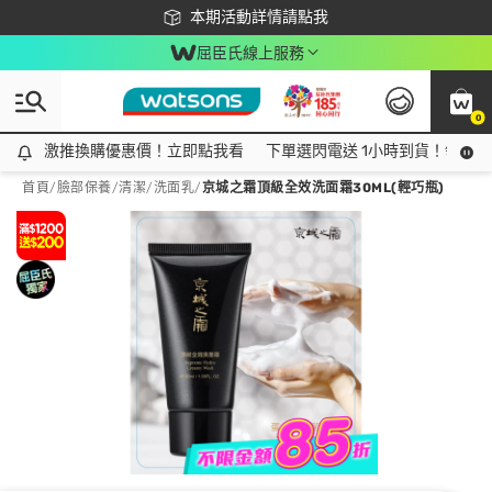
下載app最高回饋$350
本期活動詳情請點我
屈臣氏線上服務
0
激推換購優惠價！立即點我看
激推換購優惠價！立即點我看
下單選閃電送 1小時到貨！領神券
首頁
/
臉部保養
/
清潔
/
洗面乳
/
京城之霜頂級全效洗面霜30ML(輕巧瓶)