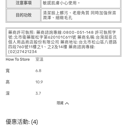
注意事項
敏感肌膚小心使用。
清潔臉上髒污、老廢角質 同時加強保濕
目的功效
潤澤、細緻毛孔
藥商許可執照: 藥商諮詢專線:0800-051-148 許可執照字
號:北市衛藥販松字第620101C611號 藥商名稱:台灣屈臣氏
個人用品商店股份有限公司 藥商地址:台北市松山區八德路
四段760號11樓之1、之2及14樓 藥商諮詢專線:
(02)27421234
How To Store
室溫
寬
6.8
高
10.9
深
3.7
隱藏
優惠活動: (4)