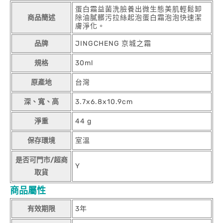
蛋白霜益菌洗臉養出微生態美肌輕鬆卸
商品簡述
除油膩髒污拉絲起泡蛋白霜泡泡快速潔
膚淨化。
品牌
JINGCHENG 京城之霜
規格
30ml
原產地
台灣
深、寬、高
3.7x6.8x10.9cm
淨重
44 g
保存環境
室溫
是否可門市/超商
Y
取貨
商品屬性
有效期限
3年