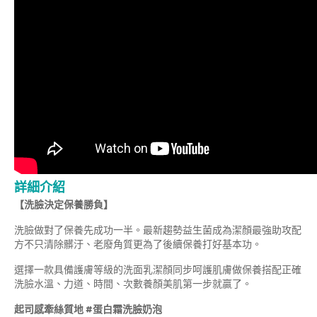
詳細介紹
【洗臉決定保養勝負】
洗臉做對了保養先成功一半。最新趨勢益生菌成為潔顏最強助攻配
方不只清除髒汙、老廢角質更為了後續保養打好基本功。
選擇一款具備護膚等級的洗面乳潔顏同步呵護肌膚做保養搭配正確
洗臉水溫、力道、時間、次數養顏美肌第一步就贏了。
起司感牽絲質地
#
蛋白霜洗臉奶泡