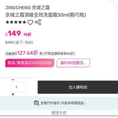
JINGCHENG 京城之霜
京城之霜頂級全效洗面霜30ml(輕巧瓶)
149
$
75折
$199
(省下: $50)
127
64折
$
起
(不限金額結帳享85折)
活動價
醫美/護膚滿$1200送$200
滿$100送數位印花
加入購物袋
查看門市庫存 (可能有時間誤差)
配送方式