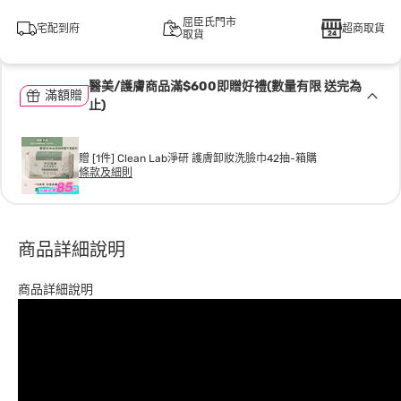
屈臣氏門市
宅配到府
超商取貨
取貨
醫美/護膚商品滿$600即贈好禮(數量有限 送完為
滿額贈
止)
贈 [1件] Clean Lab淨研 護膚卸妝洗臉巾42抽-箱購
條款及細則
商品詳細說明
商品詳細說明