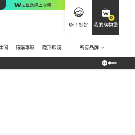
屈臣氏線上服務
0
嗨！您好
我的購物袋
休閒
箱購專區
隱形眼鏡
所有品牌