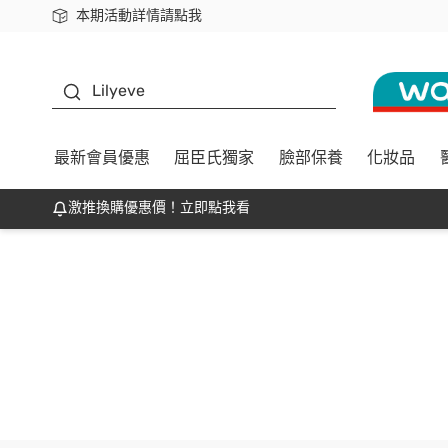
本期活動詳情請點我
下載app最高回饋$350
K beauty
Lilyeve
最新會員優惠
屈臣氏獨家
臉部保養
化妝品
激推換購優惠價！立即點我看