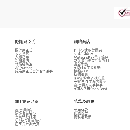
認識屈臣氏
網路商店
關於屈臣氏
門市快速取貨優惠
人才招募
1小時閃電送
永續發展
WatsonsPay電子錢包
新聞發佈
點金會員優先到貨說明
性騷擾防治
最新型錄
AS Watson
#妝可愛美妝相機
成為屈臣氏台灣合作夥伴
購物APP
購物優惠
#智能粉專 AI找底妝
一鍵自拍 美顏診斷室
寵i會員好友手拉手
#加入門市Open Chat
寵 I 會員專屬
條款及政策
寵i會員網站
使用條款
寵愛會員權益
服務條款
會員點數好康
隱私權政策
VIP點金會員權益
屈臣氏評鑑大賞