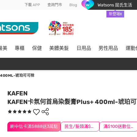
Watsons 屈氏生活
下載 APP
查詢門市
Blog
新登場!!
醫美
專櫃
保健
美體美髮
日用品
男性用品
運動
 400ML-琥珀可可棕
KAFEN
KAFEN卡氛何首烏染髮膏Plus+ 400ml-琥珀
刷中信卡滿$888送3萬點
民生/髮類滿$388送舒潔冰巾
滿$100送數位印花