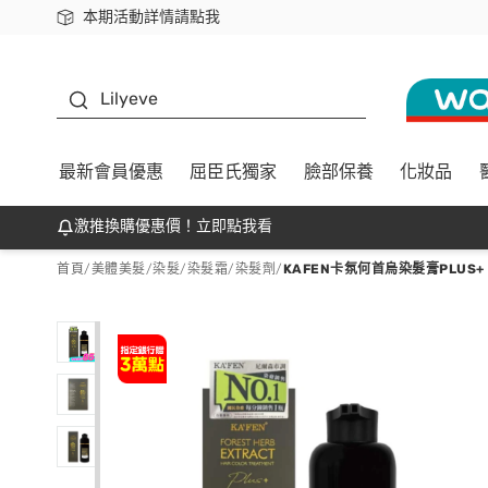
本期活動詳情請點我
下載app最高回饋$350
K beauty
Lilyeve
最新會員優惠
屈臣氏獨家
臉部保養
化妝品
激推換購優惠價！立即點我看
首頁
/
美體美髮
/
染髮
/
染髮霜/染髮劑
/
KAFEN卡氛何首烏染髮膏PLUS+