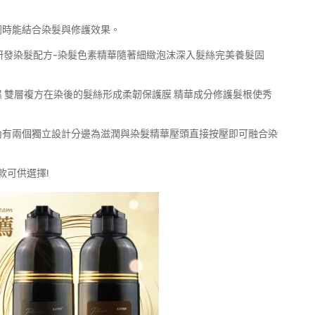
使用同時能結合染髮與修護效果。
家研發染髮配方-染髮色素精華隨著細緻泡沫深入髮絲完美養髮固
濕 雙層複方在染後的髮絲形成柔韌保護膜 精華成分修護髮根使秀
內有兩個獨立設計分邊為滋潤與染髮精華壓頭直接按壓即可融合染
款可供選擇!