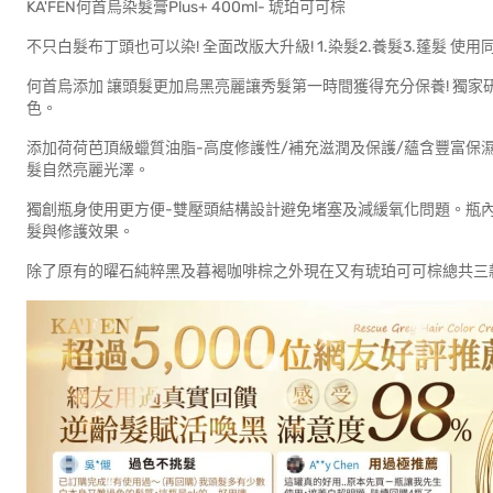
KA'FEN何首烏染髮膏Plus+ 400ml- 琥珀可可棕
不只白髮布丁頭也可以染! 全面改版大升級! 1.染髮2.養髮3.蓬髮 
何首烏添加 讓頭髮更加烏黑亮麗讓秀髮第一時間獲得充分保養! 獨
色。
添加荷荷芭頂級蠟質油脂-高度修護性/補充滋潤及保護/蘊含豐富保
髮自然亮麗光澤。
獨創瓶身使用更方便-雙壓頭結構設計避免堵塞及減緩氧化問題。瓶
髮與修護效果。
除了原有的曜石純粹黑及暮褐咖啡棕之外現在又有琥珀可可棕總共三