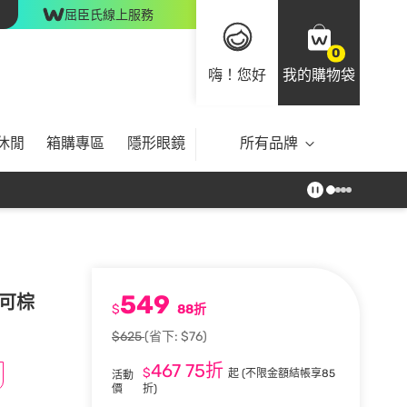
屈臣氏線上服務
0
嗨！您好
我的購物袋
休閒
箱購專區
隱形眼鏡
所有品牌
549
可可棕
$
88折
$625
(省下: $76)
467
75折
$
起
(不限金額結帳享85
活動
價
折)