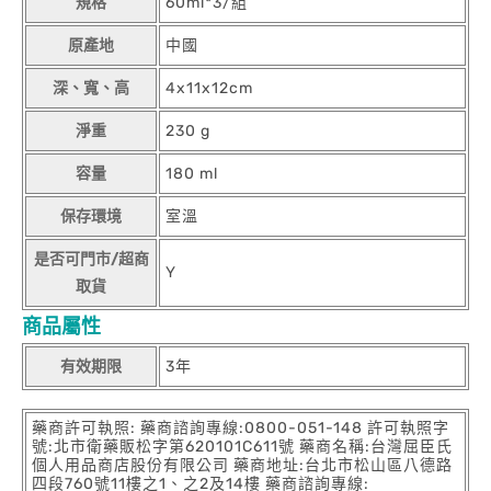
規格
60ml*3/組
原產地
中國
深、寬、高
4x11x12cm
淨重
230 g
容量
180 ml
保存環境
室溫
是否可門市/超商
Y
取貨
商品屬性
有效期限
3年
藥商許可執照: 藥商諮詢專線:0800-051-148 許可執照字
號:北市衛藥販松字第620101C611號 藥商名稱:台灣屈臣氏
個人用品商店股份有限公司 藥商地址:台北市松山區八德路
四段760號11樓之1、之2及14樓 藥商諮詢專線: