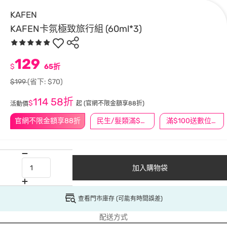
KAFEN
KAFEN卡氛極致旅行組 (60ml*3)
129
$
65折
$199
(省下: $70)
114
58折
$
起
(官網不限金額享88折)
活動價
官網不限金額享88折
民生/髮類滿$388送舒潔冰巾
滿$100送數位印花
加入購物袋
查看門市庫存 (可能有時間誤差)
配送方式