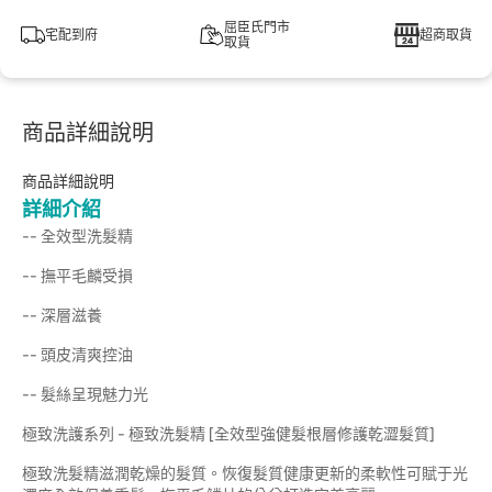
屈臣氏門市
宅配到府
超商取貨
取貨
商品詳細說明
商品詳細說明
詳細介紹
-- 全效型洗髮精
-- 撫平毛麟受損
-- 深層滋養
-- 頭皮清爽控油
-- 髮絲呈現魅力光
極致洗護系列 - 極致洗髮精 [全效型強健髮根層修護乾澀髮質]
極致洗髮精滋潤乾燥的髮質。恢復髮質健康更新的柔軟性可賦于光