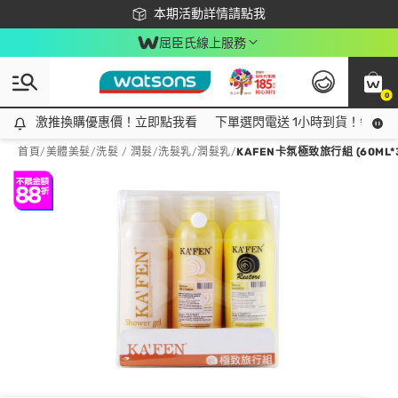
下載app最高回饋$350
本期活動詳情請點我
屈臣氏線上服務
0
激推換購優惠價！立即點我看
激推換購優惠價！立即點我看
下單選閃電送 1小時到貨！領神券
首頁
/
美體美髮
/
洗髮 / 潤髮
/
洗髮乳/潤髮乳
/
KAFEN卡氛極致旅行組 (60ML*