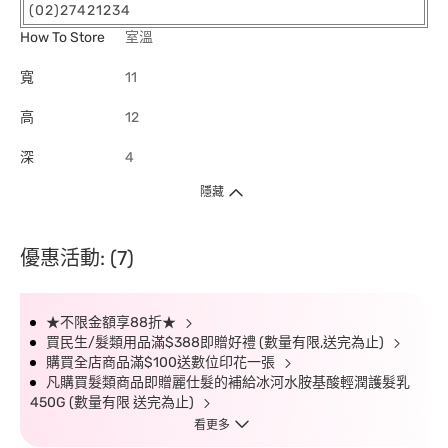
(02)27421234
How To Store
室溫
寬
11
高
12
深
4
隱藏
優惠活動: (7)
★不限金額享88折★
買民生/髮類用品滿$388即贈好禮 (數量有限,送完為止)
購買全店商品滿$100送數位印花一張
凡購買髮類商品即贈麗仕髮的補給冰河水胺基酸輕潤護髮乳
450G (數量有限 送完為止)
看更多