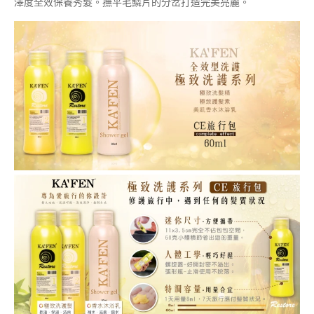
澤度全效保養秀髮。撫平毛鱗片的分岔打造完美亮麗。