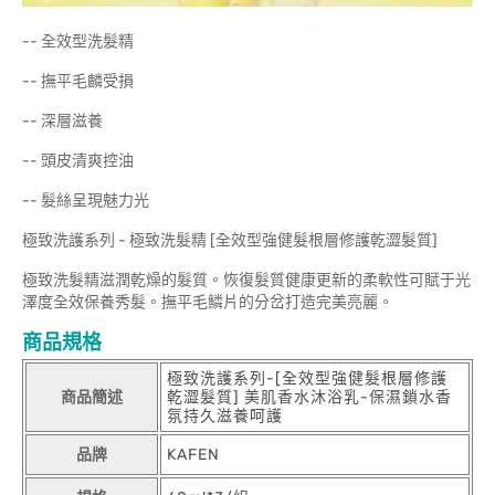
-- 全效型洗髮精
-- 撫平毛麟受損
-- 深層滋養
-- 頭皮清爽控油
-- 髮絲呈現魅力光
極致洗護系列 - 極致洗髮精 [全效型強健髮根層修護乾澀髮質]
極致洗髮精滋潤乾燥的髮質。恢復髮質健康更新的柔軟性可賦于光
澤度全效保養秀髮。撫平毛鱗片的分岔打造完美亮麗。
商品規格
極致洗護系列-[全效型強健髮根層修護
商品簡述
乾澀髮質] 美肌香水沐浴乳-保濕鎖水香
氛持久滋養呵護
品牌
KAFEN