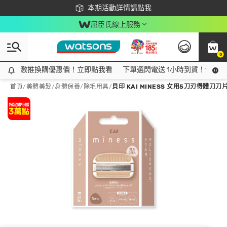
下載app最高回饋$350
本期活動詳情請點我
屈臣氏線上服務
0
激推換購優惠價！立即點我看
激推換購優惠價！立即點我看
下單選閃電送 1小時到貨！領神券
首頁
/
美體美髮
/
身體保養
/
除毛用具
/
貝印 KAI MINESS 女用5刀刃得體刀刀片(