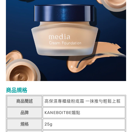
商品規格
商品簡述
高保濕專櫃級粉底霜 一抹推勻輕鬆上粧
品牌
KANEBOITBE媚點
規格
25g