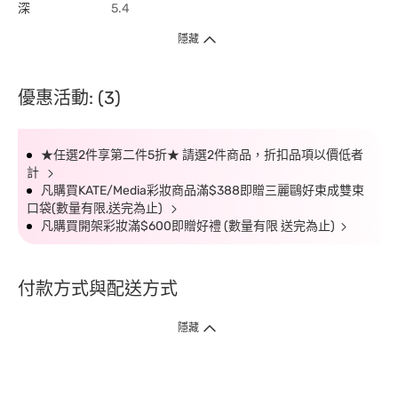
深
5.4
隱藏
優惠活動: (3)
★任選2件享第二件5折★ 請選2件商品，折扣品項以價低者
計
凡購買KATE/Media彩妝商品滿$388即贈三麗鷗好束成雙束
口袋(數量有限,送完為止)
凡購買開架彩妝滿$600即贈好禮 (數量有限 送完為止)
付款方式與配送方式
隱藏