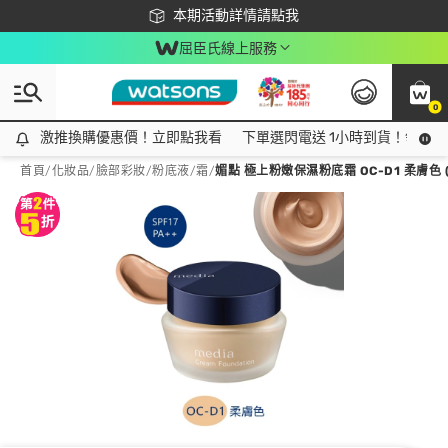
下載app最高回饋$350
本期活動詳情請點我
屈臣氏線上服務
0
激推換購優惠價！立即點我看
激推換購優惠價！立即點我看
下單選閃電送 1小時到貨！領神券
首頁
/
化妝品
/
臉部彩妝
/
粉底液/霜
/
媚點 極上粉嫩保濕粉底霜 OC-D1 柔膚色 (