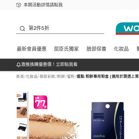
本期活動詳情請點我
下載app最高回饋$350
善存
第2件5折
最新會員優惠
屈臣氏獨家
臉部保養
化妝品
激推換購優惠價！立即點我看
首頁
/
化妝品
/
臉部彩妝
/
粉餅/蜜粉
/
媚點 粉餅專用粉盒 (適用於潤透上