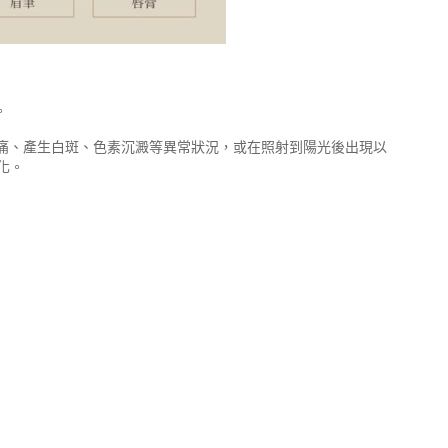
。
刺痛、產生白斑、色素沉澱等異常狀況，或在照射到陽光後出現以
化。