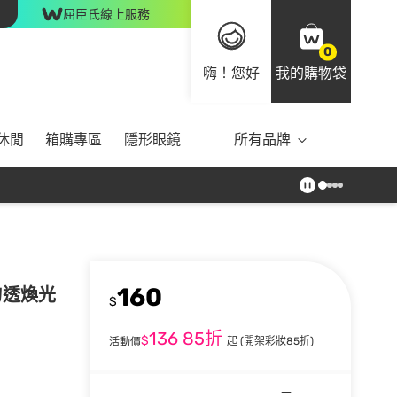
屈臣氏線上服務
0
嗨！您好
我的購物袋
休閒
箱購專區
隱形眼鏡
所有品牌
160
勻透煥光
$
136
85折
$
起
(開架彩妝85折)
活動價