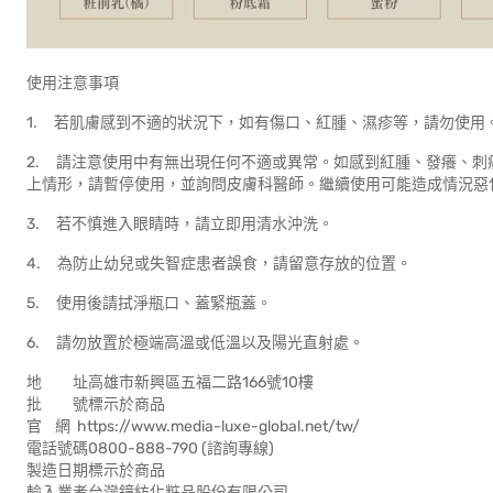
使用注意事項
1. 若肌膚感到不適的狀況下，如有傷口、紅腫、濕疹等，請勿使用
2. 請注意使用中有無出現任何不適或異常。如感到紅腫、發癢、
上情形，請暫停使用，並詢問皮膚科醫師。繼續使用可能造成情況惡
3. 若不慎進入眼睛時，請立即用清水沖洗。
4. 為防止幼兒或失智症患者誤食，請留意存放的位置。
5. 使用後請拭淨瓶口、蓋緊瓶蓋。
6. 請勿放置於極端高溫或低溫以及陽光直射處。
地 址高雄市新興區五福二路166號10樓
批 號標示於商品
官 網 https://www.media-luxe-global.net/tw/
電話號碼0800-888-790 (諮詢專線)
製造日期標示於商品
輸入業者台灣鐘紡化粧品股份有限公司