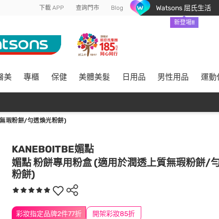
Watsons 屈氏生活
下載 APP
查詢門市
Blog
新登場!!
醫美
專櫃
保健
美體美髮
日用品
男性用品
運動
質無瑕粉餅/勻透煥光粉餅)
KANEBOITBE媚點
媚點 粉餅專用粉盒 (適用於潤透上質無瑕粉餅/
粉餅)
彩妝指定品牌2件77折
開架彩妝85折