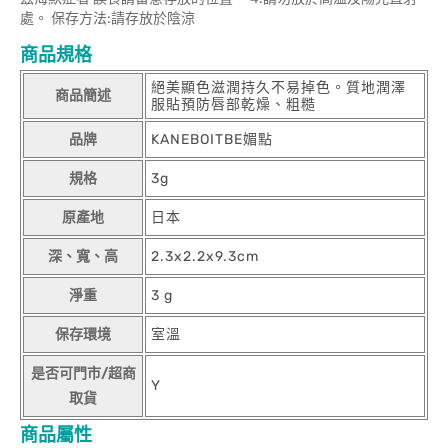
處。 保存方法:請存放於陰涼
商品規格
絕美顯色滋潤持久不易掉色。質地潤澤
商品簡述
服貼預防唇部乾燥、粗糙
品牌
KANEBOITBE媚點
規格
3g
原產地
日本
深、寬、高
2.3x2.2x9.3cm
淨重
3 g
保存環境
室溫
是否可門市/超商
Y
取貨
商品屬性