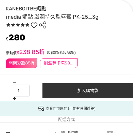
KANEBOITBE媚點
media 媚點 滋潤持久型唇膏 PK-25_3g
280
$
238
85折
$
起
(開架彩妝85折)
活動價
開架彩妝85折
刷滙豐卡滿$888送3萬點
加入購物袋
查看門市庫存 (可能有時間誤差)
配送方式
屈臣氏門市