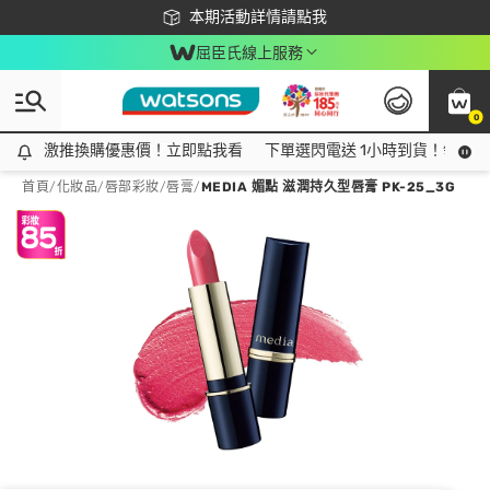
下載app最高回饋$350
本期活動詳情請點我
屈臣氏線上服務
0
激推換購優惠價！立即點我看
激推換購優惠價！立即點我看
下單選閃電送 1小時到貨！領神券
首頁
/
化妝品
/
唇部彩妝
/
唇膏
/
MEDIA 媚點 滋潤持久型唇膏 PK-25_3G