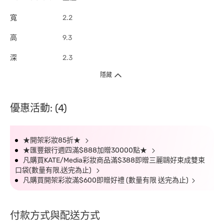
寬
2.2
高
9.3
深
2.3
隱藏
優惠活動: (4)
★開架彩妝85折★
★匯豐銀行週四滿$888加贈30000點★
凡購買KATE/Media彩妝商品滿$388即贈三麗鷗好束成雙束
口袋(數量有限,送完為止)
凡購買開架彩妝滿$600即贈好禮 (數量有限 送完為止)
付款方式與配送方式