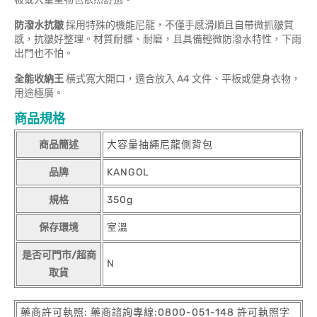
防潑水抗皺
採用特殊的機能尼龍，不僅手感滑順且自帶微抓皺質
感，抗皺好整理。材質耐髒、耐磨，且具備輕微防潑水特性，下雨
出門也不怕。
全能收納王
橫式寬大開口，適合放入 A4 文件、平板或健身衣物，
用途極廣。
商品規格
商品簡述
大容量抽繩尼龍側背包
品牌
KANGOL
規格
350g
保存環境
室溫
是否可門市/超商
N
取貨
藥商許可執照: 藥商諮詢專線:0800-051-148 許可執照字