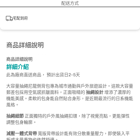
配送方式
宅配到府
商品詳細說明
商品詳細說明
詳細介紹
此為廠商直送商品， 預計出貨日2-5天
大容量抽繩尼龍側背包專為城市通勤與戶外旅遊設計。這款大容量
郵差包採用空氣感抓皺面料，正面吸睛的
抽繩設計
增添了濃厚的
機能美感。柔軟的包身能自然貼合身形，是近期最流行的日系機能
風格。
抽繩細節
正面獨特的戶外風抽繩扣環，除了視覺亮點，更能彈性
調整包身輪廓。
減壓一體式背帶
寬版背帶設計能有效分散重量壓力，即使裝入平
板或大量重物也依然舒適。