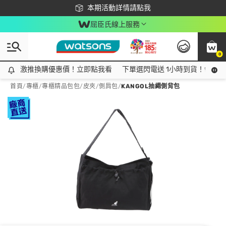
下載app最高回饋$350
本期活動詳情請點我
屈臣氏線上服務
0
激推換購優惠價！立即點我看
激推換購優惠價！立即點我看
下單選閃電送 1小時到貨！領神券
首頁
/
專櫃
/
專櫃精品包包/皮夾
/
側肩包
/
KANGOL抽繩側背包