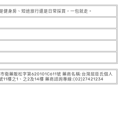
無論是健身房、短途旅行還是日常採買，一包就走。
:北市衛藥販松字第620101C611號 藥商名稱:台灣屈臣氏個人
之1、之2及14樓 藥商諮詢專線:(02)27421234