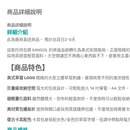
商品詳細說明
商品詳細說明
詳細介紹
此為廠商直送商品， 預計出貨日2-5天
這款托特包將 KANGOL 的英倫血統轉化為美式街頭風格，正面吸睛
採用高密度輕質面料，大空間讓您不再擔心東西裝不下，是實用主義
【商品特色】
美式草寫 LOGO
精緻的大型立體草寫刺繡，展現與眾不同的潮流個性
巨量級收納空間
寬大的包底設計，可輕鬆放入 14 吋筆電、A4 文件
極輕量化面料
雖然體積大，但布料輕盈耐折，不使用時可以輕鬆收納
異材質包邊設計
提把與開口處採用質感織帶包邊，不僅增加視覺層次
復古卡其配色
卡其包身搭配米色/金色的草寫字樣，低調中帶點時髦