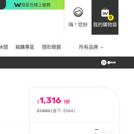
屈臣氏線上服務
0
嗨！您好
我的購物袋
休閒
箱購專區
隱形眼鏡
所有品牌
1,316
$
7折
$1,880
(省下: $564)