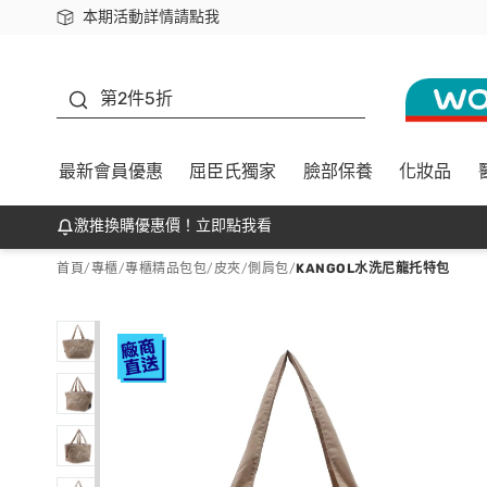
本期活動詳情請點我
下載app最高回饋$350
善存
第2件5折
最新會員優惠
屈臣氏獨家
臉部保養
化妝品
激推換購優惠價！立即點我看
首頁
/
專櫃
/
專櫃精品包包/皮夾
/
側肩包
/
KANGOL水洗尼龍托特包