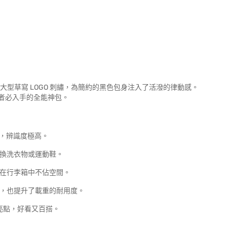
的大型草寫 LOGO 刺繡，為簡約的黑色包身注入了活潑的律動感。
者必入手的全能神包。
，辨識度極高。
、換洗衣物或運動鞋。
在行李箱中不佔空間。
，也提升了載重的耐用度。
亮點，好看又百搭。