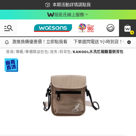
下載app最高回饋$350
本期活動詳情請點我
屈臣氏線上服務
0
激推換購優惠價！立即點我看
激推換購優惠價！立即點我看
下單選閃電送 1小時到貨！領神券
首頁
/
專櫃
/
專櫃精品包包/皮夾
/
斜背包
/
KANGOL水洗尼龍翻蓋側背包