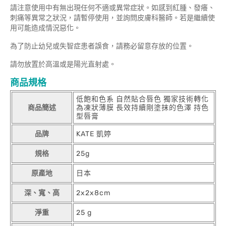
請注意使用中有無出現任何不適或異常症狀。如感到紅腫、發癢、
刺痛等異常之狀況，請暫停使用，並詢問皮膚科醫師。若是繼續使
用可能造成情況惡化。
為了防止幼兒或失智症患者誤食，請務必留意存放的位置。
請勿放置於高溫或是陽光直射處。
商品規格
低飽和色系 自然貼合唇色 獨家技術轉化
商品簡述
為凍狀薄膜 長效持續剛塗抹的色澤 持色
型唇膏
品牌
KATE 凱婷
規格
25g
原產地
日本
深、寬、高
2x2x8cm
淨重
25 g