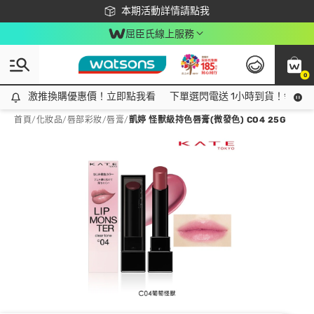
下載app最高回饋$350
本期活動詳情請點我
屈臣氏線上服務
0
激推換購優惠價！立即點我看
激推換購優惠價！立即點我看
下單選閃電送 1小時到貨！領神券
首頁
/
化妝品
/
唇部彩妝
/
唇膏
/
凱婷 怪獸級持色唇膏(微發色) CO4 25G