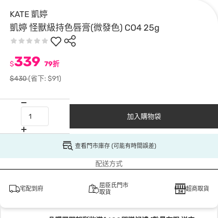
KATE 凱婷
凱婷 怪獸級持色唇膏(微發色) CO4 25g
339
$
79折
$430
(省下: $91)
加入購物袋
查看門市庫存 (可能有時間誤差)
配送方式
屈臣氏門市
宅配到府
超商取貨
取貨