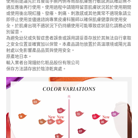
使用前建議先於耳後或手腕內側等局部肌膚進行敏感測試確認無不
適反應後再行使用。使用過程中請隨時留意肌膚狀況若於使用期間
或使用後出現紅腫、發癢、刺痛、刺激感或其他異常不適現象請立
即停止使用並儘速諮詢專業皮膚科醫師以確保肌膚健康與使用安
全。於肌膚出現不適狀況下仍持續使用可能導致症狀惡化請務必特
別留意。
為避免幼兒或失智症患者誤食或誤用請妥善存放於其無法自行拿取
之安全位置並確實加以保管。本產品請勿放置於高溫環境或陽光直
射處以免影響產品品質與使用安全。
原產地日本。
輸入業者台灣鐘紡化粧品股份有限公司
保存方法請存放於陰涼乾爽處。