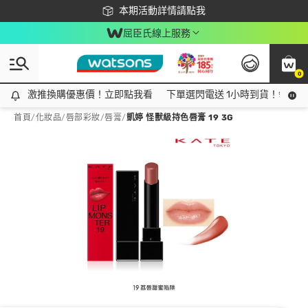
下載app最高回饋$350
本期活動詳情請點我
屈臣氏線上服務
0
激推換購優惠價！立即點我看
激推換購優惠價！立即點我看
下單選閃電送 1小時到貨！領神券
首頁
/
化妝品
/
唇部彩妝
/
唇膏
/
凱婷 怪獸級持色唇膏 19 3G