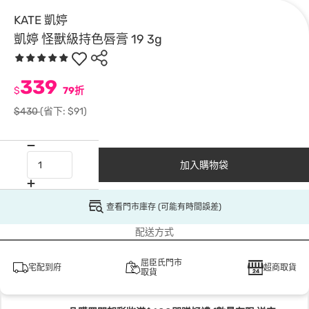
KATE 凱婷
凱婷 怪獸級持色唇膏 19 3g
339
$
79折
$430
(省下: $91)
加入購物袋
查看門市庫存 (可能有時間誤差)
配送方式
屈臣氏門市
宅配到府
超商取貨
取貨