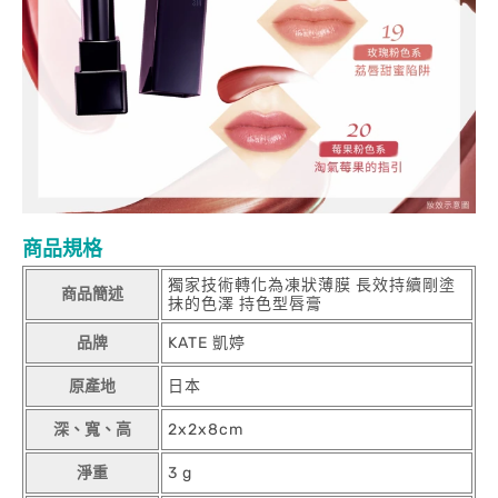
商品規格
獨家技術轉化為凍狀薄膜 長效持續剛塗
商品簡述
抹的色澤 持色型唇膏
品牌
KATE 凱婷
原產地
日本
深、寬、高
2x2x8cm
淨重
3 g