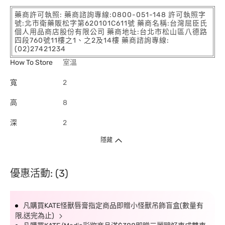
藥商許可執照: 藥商諮詢專線:0800-051-148 許可執照字
號:北市衛藥販松字第620101C611號 藥商名稱:台灣屈臣氏
個人用品商店股份有限公司 藥商地址:台北市松山區八德路
四段760號11樓之1、之2及14樓 藥商諮詢專線:
(02)27421234
How To Store
室溫
寬
2
高
8
深
2
隱藏
優惠活動: (3)
凡購買KATE怪獸唇膏指定商品即贈小怪獸吊飾盲盒(數量有
限,送完為止)