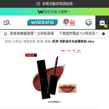
下載app最高回饋$350
本期活動詳情請點我
屈臣氏線上服務
0
激推換購優惠價！立即點我看
激推換購優惠價！立即點我看
下單選閃電送 1小時到貨！領神券
首頁
/
化妝品
/
唇部彩妝
/
唇蜜/唇釉
/
凱婷 怪獸級持色絨霧唇釉 M06