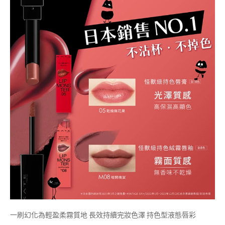
一刷幻化為輕盈柔霧質地 長效持續完妝色澤 持色型液態唇彩