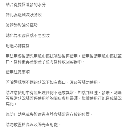
結合從雙唇蒸發的水分
轉化為滋潤凍狀薄膜
液體唇彩油分揮發
轉化為柔霧質感不易脫妝
用途彩飾雙唇
用法用餐後請先用紙巾擦拭嘴唇後再使用。使用後請用紙巾擦拭蓋
口、唇棒後再蓋緊蓋子並將唇棒放回容器中。
使用注意事項
若嘴唇感到不適的狀況下如有傷口、濕疹等請勿使用。
請注意使用中有無出現任何不適或異常。如感到紅腫、發癢、刺痛
等異常狀況請暫停使用並詢問皮膚科醫師。繼續使用可能造成情況
惡化。
為防止幼兒或失智症患者誤食請留意存放的位置。
請勿放置於高溫及陽光直射處。