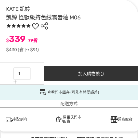
KATE 凱婷
凱婷 怪獸級持色絨霧唇釉 M06
339
$
79折
$430
(省下: $91)
加入購物袋 ()
查看門市庫存 (可能有時間誤差)
配送方式
屈臣氏門市
宅配到府
超商取貨
取貨