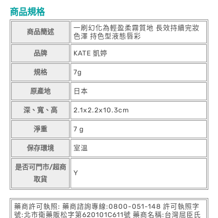
商品規格
一刷幻化為輕盈柔霧質地 長效持續完妝
商品簡述
色澤 持色型液態唇彩
品牌
KATE 凱婷
規格
7g
原產地
日本
深、寬、高
2.1x2.2x10.3cm
淨重
7 g
保存環境
室溫
是否可門市/超商
Y
取貨
藥商許可執照: 藥商諮詢專線:0800-051-148 許可執照字
號:北市衛藥販松字第620101C611號 藥商名稱:台灣屈臣氏