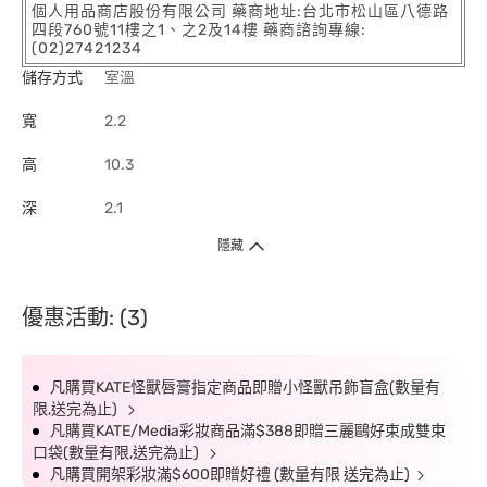
個人用品商店股份有限公司 藥商地址:台北市松山區八德路
四段760號11樓之1、之2及14樓 藥商諮詢專線:
(02)27421234
儲存方式
室溫
寬
2.2
高
10.3
深
2.1
隱藏
優惠活動: (3)
凡購買KATE怪獸唇膏指定商品即贈小怪獸吊飾盲盒(數量有
限,送完為止)
凡購買KATE/Media彩妝商品滿$388即贈三麗鷗好束成雙束
口袋(數量有限,送完為止)
凡購買開架彩妝滿$600即贈好禮 (數量有限 送完為止)