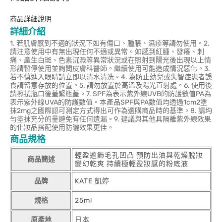
商品詳細說明
詳細介紹
1. 若肌膚感到不適的狀況下如有傷口、腫脹、濕疹等請勿使用。2.
請注意使用中有無出現任何不適或異常。如感到紅腫、發癢、刺
痛、產生白斑、色素沉澱等異常狀況或在照射到陽光後出現以上情
形請暫停使用並詢問皮膚科醫師。繼續使用可能造成情況惡化。3.
若不慎進入眼睛請立即以清水清洗。4. 為防止幼兒或失智症患者誤
食請留意存放的位置。5. 請勿放置於高溫及陽光直射處。6. 使用後
請擦拭瓶口後蓋緊瓶蓋。7. SPF為表示紫外線UVB的防護數值PA為
表示紫外線UVA的防護數值。本產品SPF與PA數值均透過1cm2塗
抹2mg之國際認可測定方式得出可作為選購商品時的基準。8. 請均
勻塗抹充分的量避免有任何遺漏。9. 建議與其他具隔離紫外線效果
的化妝品搭配使用防曬效果更佳。
商品規格
輕盈遮飾毛孔凹凸 預防出油與乾燥脫妝
商品簡述
變幻乾爽 持續極輕盈妝感的粉底液
品牌
KATE 凱婷
規格
25ml
原產地
日本