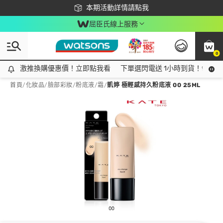
下載app最高回饋$350
本期活動詳情請點我
屈臣氏線上服務
0
激推換購優惠價！立即點我看
激推換購優惠價！立即點我看
下單選閃電送 1小時到貨！領神券
首頁
/
化妝品
/
臉部彩妝
/
粉底液/霜
/
凱婷 極輕感持久粉底液 00 25ML