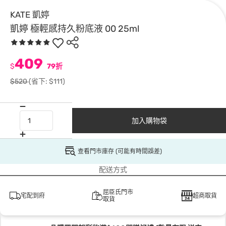
KATE 凱婷
凱婷 極輕感持久粉底液 00 25ml
409
$
79折
$520
(省下: $111)
加入購物袋
查看門市庫存 (可能有時間誤差)
配送方式
屈臣氏門市
宅配到府
超商取貨
取貨