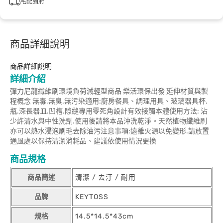
宅配到府
商品詳細說明
商品詳細說明
詳細介紹
彈力尼龍纖維刷環境負荷減輕型商品 樂活環保出發 延伸材質與製
程概念 無毒.無臭.無污染適用:廚房餐具、調理用具、玻璃器具杯.
瓶.深長器皿.凹槽.隙縫專用零死角設計有效接觸本體使用方法: 沾
少許清水與中性洗劑.使用後請將本品沖洗乾淨。天然植物纖維刷
亦可以熱水浸泡刷毛去除油污注意事項:遠離火源以免變形.請放置
通風處以保持清潔消耗品、建議依使用情況更換
商品規格
商品簡述
清潔 / 去汙 / 耐用
品牌
KEYTOSS
規格
14.5*14.5*43cm