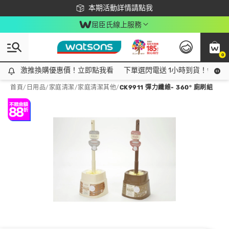
下載app最高回饋$350
本期活動詳情請點我
屈臣氏線上服務
0
激推換購優惠價！立即點我看
激推換購優惠價！立即點我看
下單選閃電送 1小時到貨！領神券
首頁
/
日用品
/
家庭清潔
/
家庭清潔其他
/
CK9911 彈力纖維- 360° 廁刷組