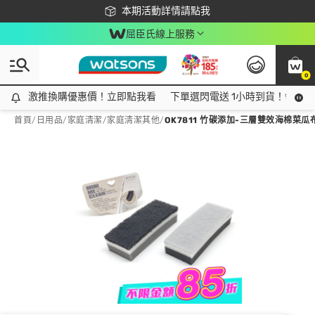
下載app最高回饋$350
本期活動詳情請點我
屈臣氏線上服務
0
激推換購優惠價！立即點我看
激推換購優惠價！立即點我看
下單選閃電送 1小時到貨！領神券
首頁
/
日用品
/
家庭清潔
/
家庭清潔其他
/
OK7811 竹碳添加-三層雙效海棉菜瓜布