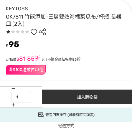
KEYTOSS
OK7811 竹碳添加-三層雙效海棉菜瓜布/杯瓶.長器
皿 (2入)
95
$
81
85折
$
起
(不限金額結帳享85折)
活動價
滿$100送數位印花
加入購物袋
查看門市庫存 (可能有時間誤差)
配送方式