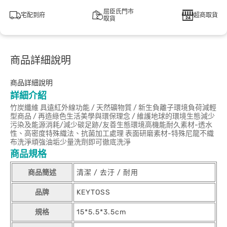
屈臣氏門市
宅配到府
超商取貨
取貨
商品詳細說明
商品詳細說明
詳細介紹
竹炭纖維 具遠紅外線功能 / 天然礦物質 / 新生負離子環境負荷減輕
型商品 / 再造綠色生活美學與環保理念 / 維護地球的環境生態減少
污染及能源消耗/減少碳足跡/友善生態環境高機能耐久素材-透水
性、高密度特殊織法、抗菌加工處理 表面研磨素材-特殊尼龍不織
布洗淨頑強油垢少量洗劑即可徹底洗淨
商品規格
商品簡述
清潔 / 去汙 / 耐用
品牌
KEYTOSS
規格
15*5.5*3.5cm