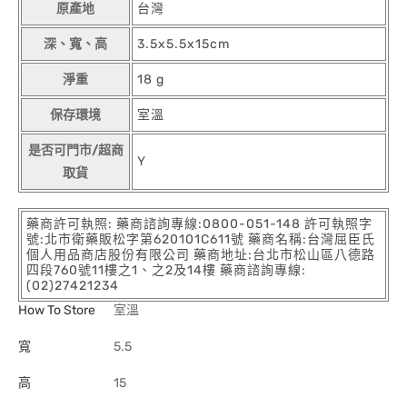
原產地
台灣
深、寬、高
3.5x5.5x15cm
淨重
18 g
保存環境
室溫
是否可門市/超商
Y
取貨
藥商許可執照: 藥商諮詢專線:0800-051-148 許可執照字
號:北市衛藥販松字第620101C611號 藥商名稱:台灣屈臣氏
個人用品商店股份有限公司 藥商地址:台北市松山區八德路
四段760號11樓之1、之2及14樓 藥商諮詢專線:
(02)27421234
How To Store
室溫
寬
5.5
高
15