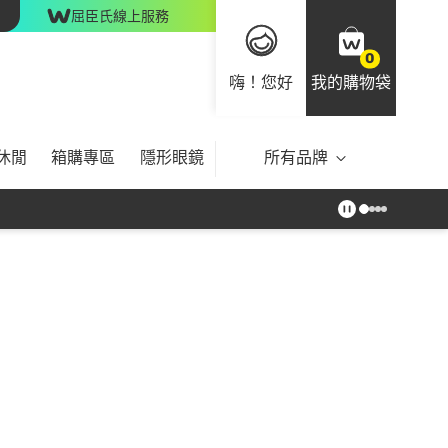
屈臣氏線上服務
0
嗨！您好
我的購物袋
休閒
箱購專區
隱形眼鏡
所有品牌