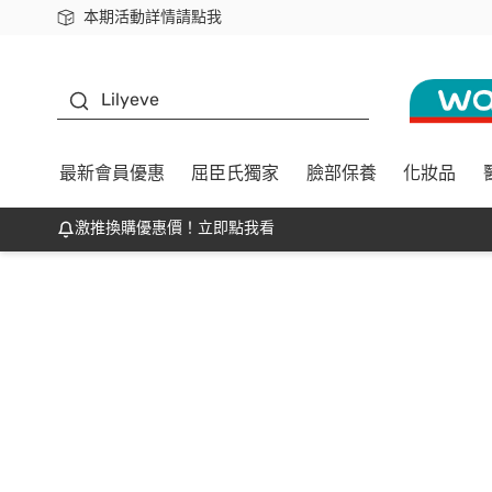
本期活動詳情請點我
下載app最高回饋$350
K beauty
Lilyeve
最新會員優惠
屈臣氏獨家
臉部保養
化妝品
激推換購優惠價！立即點我看