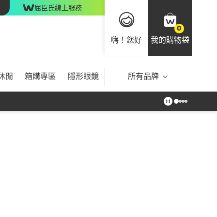
屈臣氏線上服務
0
嗨！您好
我的購物袋
休閒
箱購專區
隱形眼鏡
所有品牌