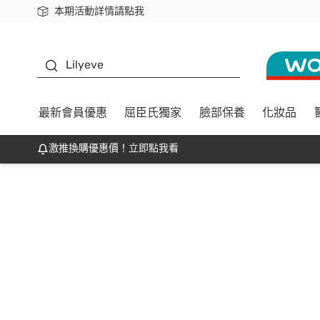
本期活動詳情請點我
下載app最高回饋$350
K beauty
Lilyeve
最新會員優惠
屈臣氏獨家
臉部保養
化妝品
激推換購優惠價！立即點我看