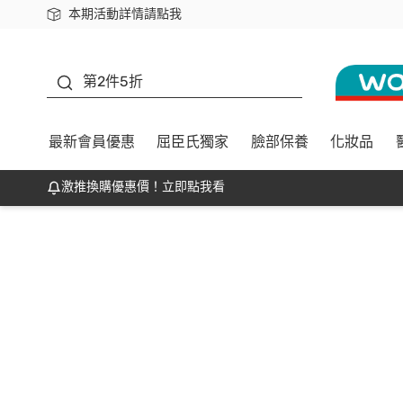
本期活動詳情請點我
下載app最高回饋$350
善存
第2件5折
最新會員優惠
屈臣氏獨家
臉部保養
化妝品
激推換購優惠價！立即點我看