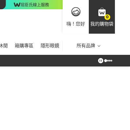
屈臣氏線上服務
0
嗨！您好
我的購物袋
休閒
箱購專區
隱形眼鏡
所有品牌