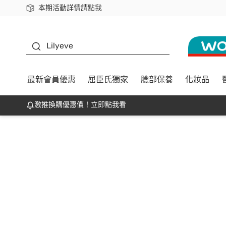
本期活動詳情請點我
下載app最高回饋$350
K beauty
Lilyeve
最新會員優惠
屈臣氏獨家
臉部保養
化妝品
激推換購優惠價！立即點我看