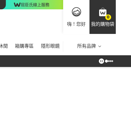
屈臣氏線上服務
0
嗨！您好
我的購物袋
休閒
箱購專區
隱形眼鏡
所有品牌