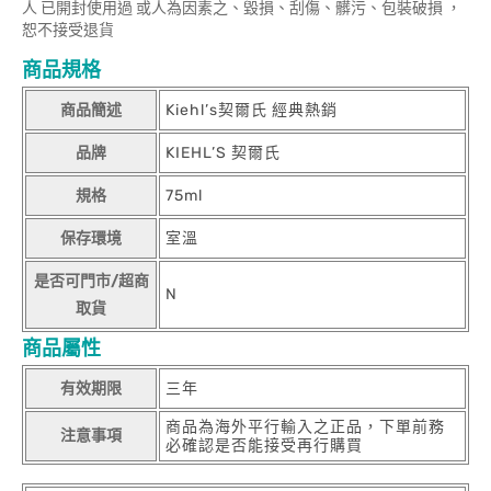
人 已開封使用過 或人為因素之、毀損、刮傷、髒污、包裝破損 ，
恕不接受退貨
商品規格
商品簡述
Kiehl’s契爾氏 經典熱銷
品牌
KIEHL’S 契爾氏
規格
75ml
保存環境
室溫
是否可門市/超商
N
取貨
商品屬性
有效期限
三年
商品為海外平行輸入之正品，下單前務
注意事項
必確認是否能接受再行購買