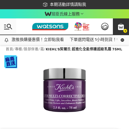
下載app最高回饋$350
本期活動詳情請點我
屈臣氏線上服務
0
激推換購優惠價！立即點我看
激推換購優惠價！立即點我看
下單選閃電送 1小時到貨！領神券
首頁
/
專櫃
/
臉部保養
/
霜
/
KIEHL’S契爾氏 超進化全能修護超級乳霜 75ML