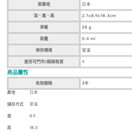
原產地
日本
深、寬、高
2.7x8.9x18.3cm
淨重
28 g
容量
0.4 ml
保存環境
室溫
是否可門市/超商取貨
Y
商品屬性
有效期限
3年
產地
日本
儲存方式
室溫
寬
8.9
高
18.3