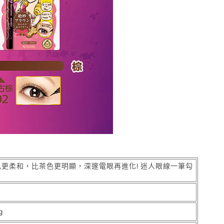
色更柔和，比茶色更明顯，深邃電眼再進化! 迷人眼線一筆勾
g