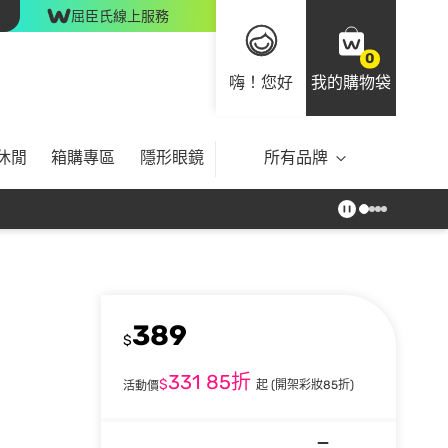
屈臣氏線上服務
0
嗨！您好
我的購物袋
休閒
箱購專區
隱形眼鏡
所有品牌
389
$
331
85折
$
起
(開架彩妝85折)
活動價