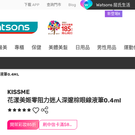
Watsons 屈氏生活
下載 APP
查詢門市
Blog
新登場!!
醫美
專櫃
保健
美體美髮
日用品
男性用品
運動
筆0.4ML
KISSME
花漾美姬零阻力迷人深邃棕眼線液筆0.4ml
開架彩妝85折
刷中信卡滿$888送3萬點