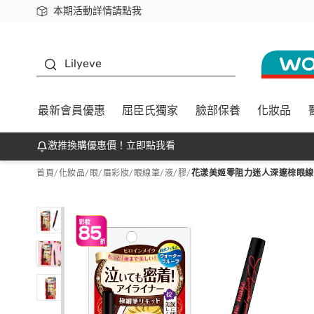
本期活動詳情請點我
下載app最高回饋$350
K beauty
Lilyeve
最新會員優惠
屈臣氏獨家
臉部保養
化妝品
激推換購優惠價！立即點我看
首頁
/
化妝品
/
眼/眉彩妝
/
眼線筆/液/膠
/
花漾美姬零阻力迷人深邃棕眼線液