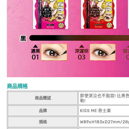
商品規格
即使哭泣也不脫妝! 比黑
商品簡述
勒!
品牌
KISS ME 奇士美
規格
W89xH183xD27mm/28