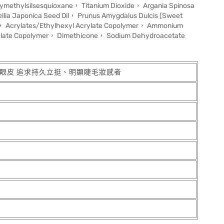
ymethylsilsesquioxane， Titanium Dioxide， Argania Spinosa
llia Japonica Seed Oil， Prunus Amygdalus Dulcis (Sweet
 Oil， Acrylates/Ethylhexyl Acrylate Copolymer， Ammonium
rylate Copolymer， Dimethicone， Sodium Dehydroacetate
油眼皮 追求持久立挺、明顯睫毛妝感者