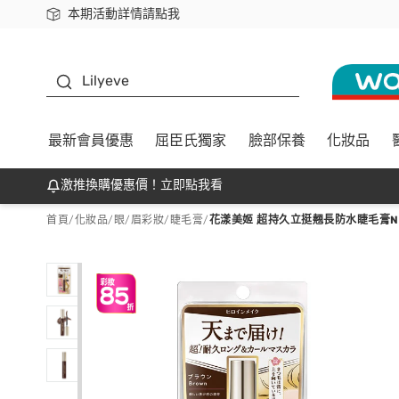
本期活動詳情請點我
下載app最高回饋$350
K beauty
Lilyeve
最新會員優惠
屈臣氏獨家
臉部保養
化妝品
激推換購優惠價！立即點我看
首頁
/
化妝品
/
眼/眉彩妝
/
睫毛膏
/
花漾美姬 超持久立挺翹長防水睫毛膏N