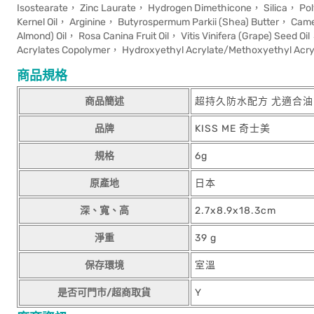
Isostearate， Zinc Laurate， Hydrogen Dimethicone， Silica， Pol
Kernel Oil， Arginine， Butyrospermum Parkii (Shea) Butter， Came
Almond) Oil， Rosa Canina Fruit Oil， Vitis Vinifera (Grape) Seed
Acrylates Copolymer， Hydroxyethyl Acrylate/Methoxyethyl Ac
商品規格
商品簡述
超持久防水配方 尤適合
品牌
KISS ME 奇士美
規格
6g
原產地
日本
深、寬、高
2.7x8.9x18.3cm
淨重
39 g
保存環境
室溫
是否可門市/超商取貨
Y