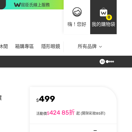
屈臣氏線上服務
0
嗨！您好
我的購物袋
休閒
箱購專區
隱形眼鏡
所有品牌
499
棕
$
424
85折
$
起
(開架彩妝85折)
活動價