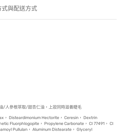
方式與配送方式
油/人參根萃取/甜杏仁油，上妝同時滋養睫毛
Wax， Disteardimonium Hectorite， Ceresin， Dextrin
etic Fluorphlogopite， Propylene Carbonate， CI 77491， CI
bamoyl Pullulan， Aluminum Distearate， Glyceryl