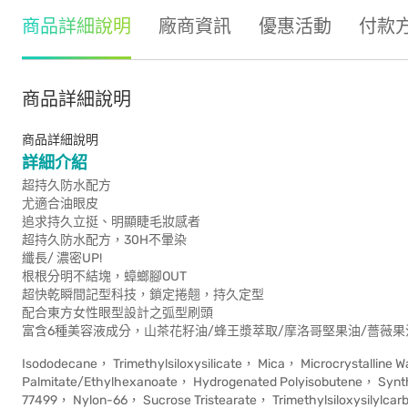
商品詳細說明
廠商資訊
優惠活動
付款
商品詳細說明
商品詳細說明
詳細介紹
超持久防水配方
尤適合油眼皮
追求持久立挺、明顯睫毛妝感者
超持久防水配方，30H不暈染
纖長/ 濃密UP!
根根分明不結塊，蟑螂腳OUT
超快乾瞬間記型科技，鎖定捲翹，持久定型
配合東方女性眼型設計之弧型刷頭
富含6種美容液成分，山茶花籽油/蜂王漿萃取/摩洛哥堅果油/薔薇果
Isododecane， Trimethylsiloxysilicate， Mica， Microcrystalline 
Palmitate/Ethylhexanoate， Hydrogenated Polyisobutene， Synth
77499， Nylon-66， Sucrose Tristearate， Trimethylsiloxysilylcar