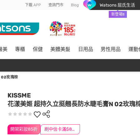
Watsons 屈氏生活
下載 APP
查詢門市
Blog
新登場!!
醫美
專櫃
保健
美體美髮
日用品
男性用品
運動
 02玫瑰棕
KISSME
花漾美姬 超持久立挺翹長防水睫毛膏N 02玫瑰
開架彩妝85折
刷中信卡滿$888送3萬點