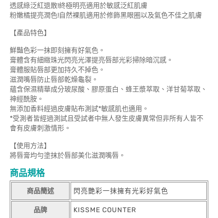
透感綠泛紅退散!終極明亮適用於敏感泛紅肌膚
粉嫩橘提亮潤色!自然裸肌適用於修飾黑眼圈以及氣色不佳之肌膚
【產品特色】
鮮豔色彩一抹即刻擁有好氣色。
膏體含有細緻珠光閃亮光澤提亮唇部光彩掃除暗沉感。
膏體服貼唇部更加持久不掉色。
滋潤嘴唇防止唇部乾燥龜裂。
蘊含保濕精華成分玻尿酸、膠原蛋白、蜂王漿萃取、洋甘菊萃取、
神經酰胺。
無添加香料經過皮膚貼布測試*敏感肌也適用。
*受測者皆經過測試且受試者中無人發生皮膚異常但非所有人皆不
會有皮膚刺激情形。
【使用方法】
將唇膏均勻塗抹於唇部美化滋潤嘴唇。
商品規格
商品簡述
閃亮艷彩一抹擁有光彩好氣色
品牌
KISSME COUNTER