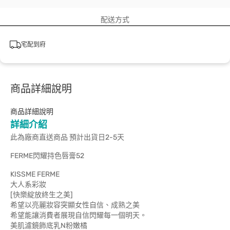
配送方式
宅配到府
商品詳細說明
商品詳細說明
詳細介紹
此為廠商直送商品 預計出貨日2-5天
FERME閃耀持色唇膏52
KISSME FERME
大人系彩妝
[快樂綻放終生之美]
希望以亮麗妝容突顯女性自信、成熟之美
希望能讓消費者展現自信閃耀每一個明天。
美肌濾鏡飾底乳N粉嫩橘