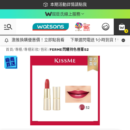
下載app最高回饋$350
本期活動詳情請點我
屈臣氏線上服務
0
激推換購優惠價！立即點我看
激推換購優惠價！立即點我看
下單選閃電送 1小時到貨！領神券
首頁
/
專櫃
/
專櫃彩妝
/
唇彩
/
FERME閃耀持色唇膏52