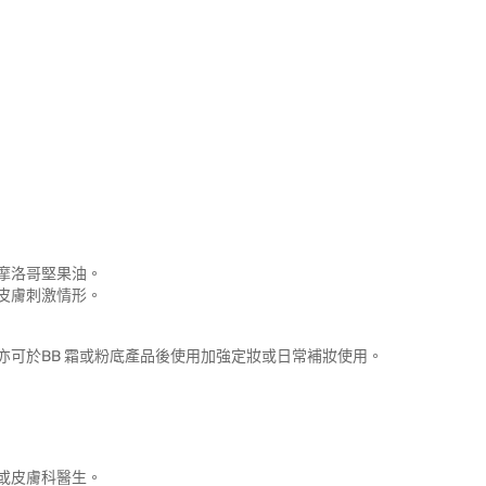
摩洛哥堅果油。
皮膚刺激情形。
可於BB 霜或粉底產品後使用加強定妝或日常補妝使用。
或皮膚科醫生。