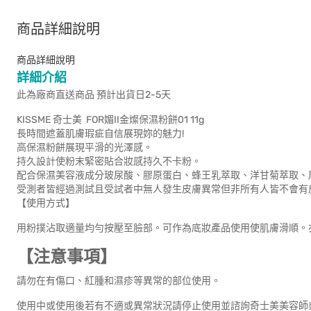
商品詳細說明
商品詳細說明
詳細介紹
此為廠商直送商品 預計出貨日2-5天
KISSME 奇士美 FOR媚II金燦保濕粉餅01 11g
長時間遮蓋肌膚瑕疵自信展現妳的魅力!
高保濕粉餅展現平滑的光澤感。
持久設計使粉末緊密貼合妝感持久不卡粉。
配合保濕美容液成分玻尿酸、膠原蛋白、蜂王乳萃取、洋甘菊萃取、
受測者皆經過測試且受試者中無人發生皮膚異常但非所有人皆不會有
【使用方式】
用粉撲沾取適量均勻按壓至臉部。可作為底妝產品使用使肌膚滑順。亦
【注意事項】
請勿在有傷口、紅腫和濕疹等異常的部位使用。
使用中或使用後若有不適或異常狀況請停止使用並諮詢奇士美美容師