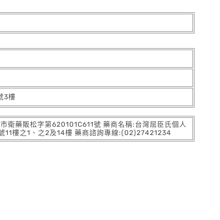
號3樓
:北市衛藥販松字第620101C611號 藥商名稱:台灣屈臣氏個人
之1、之2及14樓 藥商諮詢專線:(02)27421234