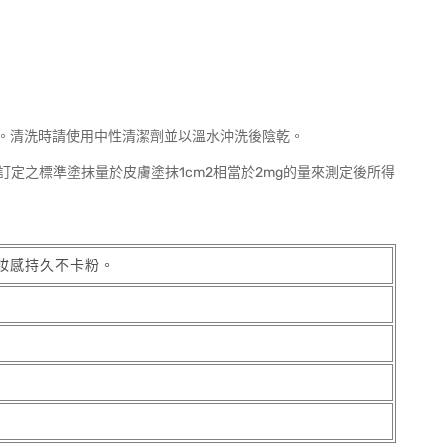
。清洗時請使用中性清潔劑並以溫水沖洗後陰乾。
訂定之標準塗抹量於皮膚塗抹1cm2相當於2mg的量來測定後所得
妝感持久不卡粉。