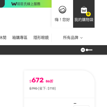
屈臣氏線上服務
0
嗨！您好
我的購物袋
休閒
箱購專區
隱形眼鏡
所有品牌
672
$
86折
$790
(省下: $118)