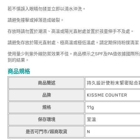
若不慎誤入眼睛勿揉並立即以清水沖洗。
請避免撞擊或掉落造成破裂。
存放時請勿置於潮濕、高溫或陽光直射處並置於孩童伸手不及處。
請避免存放於陽光直射處、極高溫或極低溫處。請定期保持粉撲清潔
使用量少則紫外線防禦效果不佳。商品標示之SPF及PA值依據國際所
到的結果。
商品規格
商品簡述
持久設計使粉末緊密貼合
品牌
KISSME COUNTER
規格
11g
保存環境
室溫
是否可門市/超商取貨
N