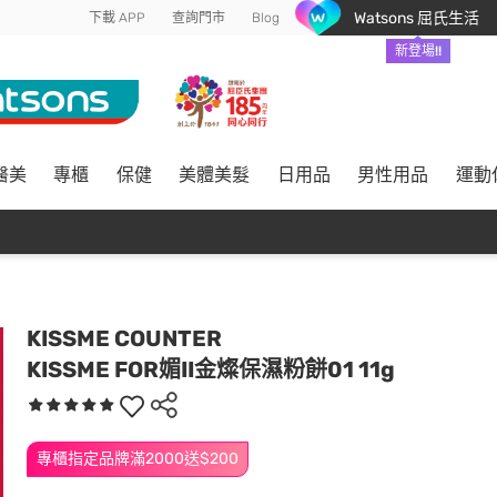
Watsons 屈氏生活
下載 APP
查詢門市
Blog
新登場!!
醫美
專櫃
保健
美體美髮
日用品
男性用品
運動
KISSME COUNTER
KISSME FOR媚II金燦保濕粉餅01 11g
專櫃指定品牌滿2000送$200