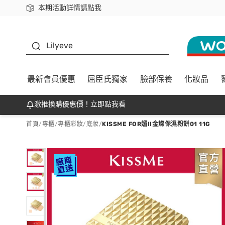
本期活動詳情請點我
下載app最高回饋$350
K beauty
Lilyeve
最新會員優惠
屈臣氏獨家
臉部保養
化妝品
激推換購優惠價！立即點我看
首頁
/
專櫃
/
專櫃彩妝
/
底妝
/
KISSME FOR媚II金燦保濕粉餅01 11G