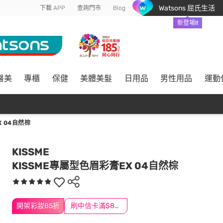
Watsons 屈氏生活
下載 APP
查詢門市
Blog
新登場!!
醫美
專櫃
保健
美體美髮
日用品
男性用品
運動
X 04自然棕
KISSME
KISSME專屬型色眉彩膏EX 04自然棕
開架彩妝85折
刷中信卡滿$888送3萬點