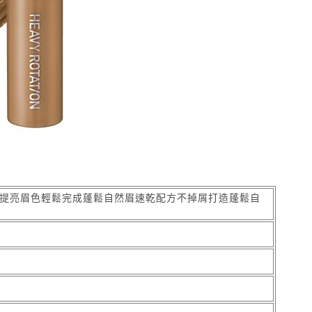
眉提亮眉色輕鬆完成蓬鬆自然眉速乾配方不掉屑打造蓬鬆自