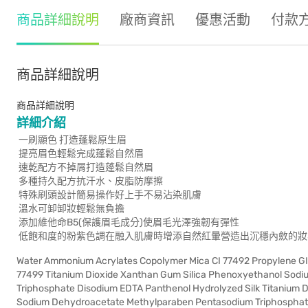
商品詳細說明
廠商資訊
優惠活動
付款
商品詳細說明
商品詳細說明
詳細介紹
一刷顯色 打造蓬鬆原生眉
提亮眉色輕鬆完成蓬鬆自然眉
速乾配方不掉屑打造蓬鬆自然眉
多種持久配方抗汗水、皮脂防摩擦
特殊刷頭設計簡易操作好上手不易沾染肌膚
溫水可卸卸妝輕鬆無負擔
添加維他命B5(保護眉毛成分)使眉毛光澤強韌有彈性
低飽和度的粉紫色調在融入肌膚時增添自然紅暈營造出沉穩內斂的妝
Water Ammonium Acrylates Copolymer Mica CI 77492 Propylene GIy
77499 Titanium Dioxide Xanthan Gum Silica Phenoxyethanol Sod
Triphosphate Disodium EDTA Panthenol Hydrolyzed Silk Titanium 
Sodium Dehydroacetate Methylparaben Pentasodium Triphosphate