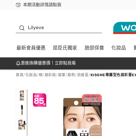
本期活動詳情請點我
下載app最高回饋$350
K beauty
Lilyeve
最新會員優惠
屈臣氏獨家
臉部保養
化妝品
激推換購優惠價！立即點我看
首頁
/
化妝品
/
眼/眉彩妝
/
眉筆/眉粉/染眉膏
/
KISSME專屬型色眉彩膏E