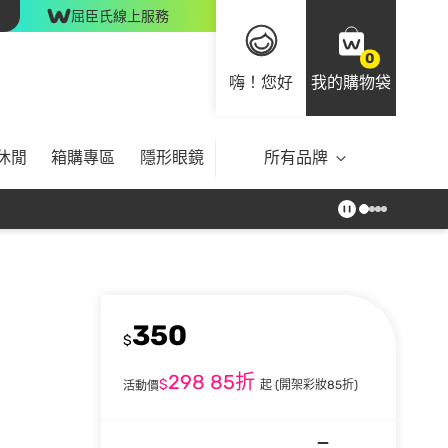
屈臣氏線上服務
0
嗨！您好
我的購物袋
休閒
箱購專區
隱形眼鏡
所有品牌
350
$
298
85折
$
起
(開架彩妝85折)
活動價