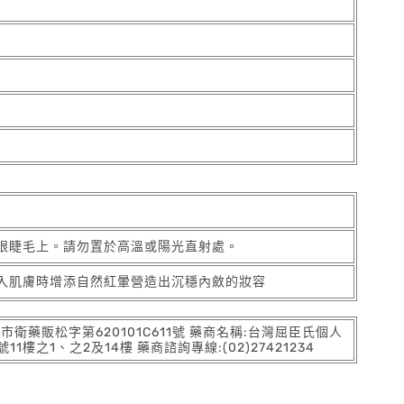
眼睫毛上。請勿置於高溫或陽光直射處。
入肌膚時增添自然紅暈營造出沉穩內斂的妝容
:北市衛藥販松字第620101C611號 藥商名稱:台灣屈臣氏個人
之1、之2及14樓 藥商諮詢專線:(02)27421234