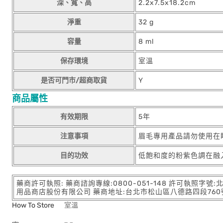
深、寬、高
2.2x7.5x18.2cm
淨重
32 g
容量
8 ml
保存環境
室溫
是否可門市/超商取貨
Y
商品屬性
有效期限
5年
注意事項
眉毛專用產品請勿使用在
目的功效
低飽和度的粉紫色調在融
藥商許可執照: 藥商諮詢專線:0800-051-148 許可執照字號
用品商店股份有限公司 藥商地址:台北市松山區八德路四段760號11樓
How To Store
室溫