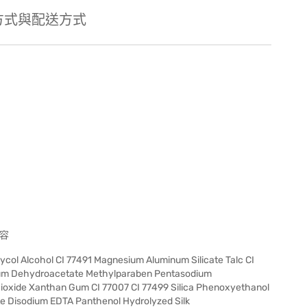
方式與配送方式
容
col Alcohol CI 77491 Magnesium Aluminum Silicate Talc CI
ium Dehydroacetate Methylparaben Pentasodium
Dioxide Xanthan Gum CI 77007 CI 77499 Silica Phenoxyethanol
 Disodium EDTA Panthenol Hydrolyzed Silk