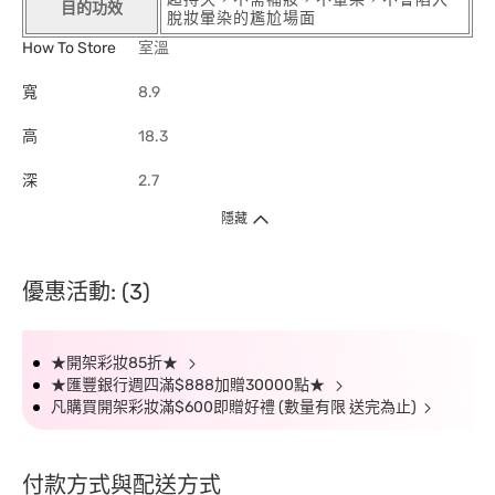
目的功效
脫妝暈染的尷尬場面
How To Store
室溫
寬
8.9
高
18.3
深
2.7
隱藏
優惠活動: (3)
★開架彩妝85折★
★匯豐銀行週四滿$888加贈30000點★
凡購買開架彩妝滿$600即贈好禮 (數量有限 送完為止)
付款方式與配送方式