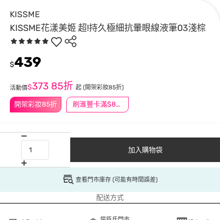
KISSME
KISSME花漾美姬 超!持久極細抗暈眼線液筆03淺棕
439
$
373
85折
$
起
(開架彩妝85折)
活動價
開架彩妝85折
刷滙豐卡滿$888送3萬點
加入購物袋
查看門市庫存 (可能有時間誤差)
配送方式
屈臣氏門市