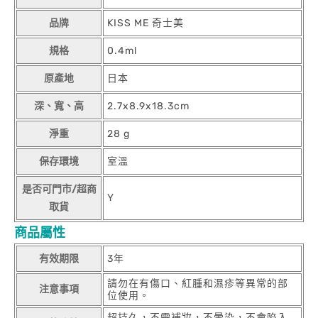
品牌
KISS ME 奇士美
規格
0.4ml
原產地
日本
深、寬、高
2.7x8.9x18.3cm
淨重
28 g
保存環境
室溫
是否可門市/超商
Y
取貨
商品屬性
有效期限
3年
請勿在有傷口、紅腫和濕疹等異常的部
注意事項
位使用。
超持久，不需補妝，不暈染，不會陷入