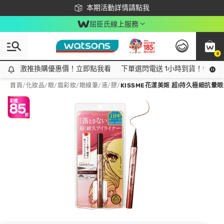
下載app最高回饋$350
本期活動詳情請點我
屈臣氏線上服務
0
激推換購優惠價！立即點我看
激推換購優惠價！立即點我看
下單選閃電送 1小時到貨！領神券
首頁
/
化妝品
/
眼/眉彩妝
/
眼線筆/液/膠
/
KISSME花漾美姬 超!持久極細抗暈