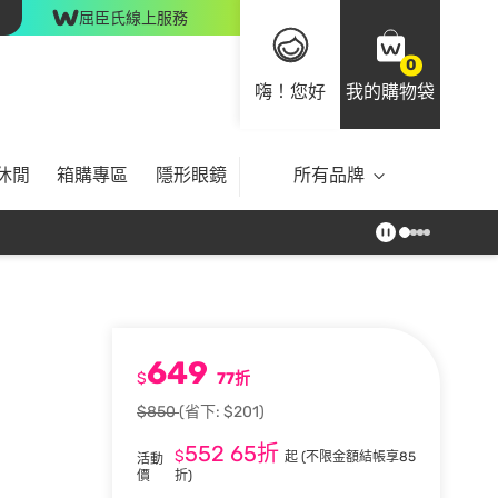
屈臣氏線上服務
0
嗨！您好
我的購物袋
休閒
箱購專區
隱形眼鏡
所有品牌
649
$
77折
$850
(省下: $201)
552
65折
$
起
(不限金額結帳享85
活動
價
折)