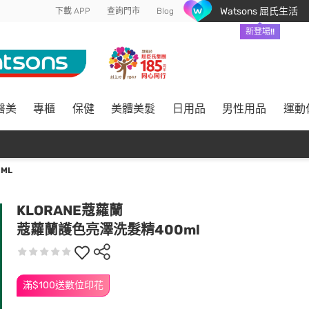
Watsons 屈氏生活
下載 APP
查詢門市
Blog
新登場!!
醫美
專櫃
保健
美體美髮
日用品
男性用品
運動
ML
KLORANE蔻蘿蘭
蔻蘿蘭護色亮澤洗髮精400ml
滿$100送數位印花