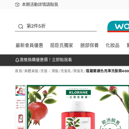
本期活動詳情請點我
下載app最高回饋$350
善存
第2件5折
最新會員優惠
屈臣氏獨家
臉部保養
化妝品
激推換購優惠價！立即點我看
首頁
/
美體美髮
/
洗髮 / 潤髮
/
洗髮乳/潤髮乳
/
蔻蘿蘭護色亮澤洗髮精400