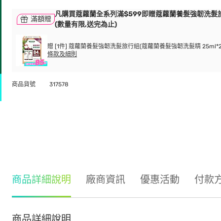
凡購買蔻蘿蘭全系列滿$599即贈蔻蘿蘭養髮強韌洗髮
滿額贈
(數量有限,送完為止)
贈 [1件] 蔻蘿蘭養髮強韌洗髮旅行組(蔻蘿蘭養髮強韌洗髮精 25ml*2
條款及細則
商品貨號
317578
商品詳細說明
廠商資訊
優惠活動
付款
商品詳細說明