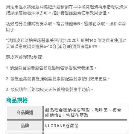
用法用溫水將頭髮沖濕把洗髮精倒在手中揉搓起泡再用指腹以泡沫
按摩頭皮接著沖淨即可。搭配養髮護髮素使用效果更佳。
功效成分金雞納樹皮萃取、複合維他命B、雪絨花萃取、溫和潔淨
因子。
*法國皮耶法柏藥廠醫學美容部於2020年針對140 位消費者使用21
天做滿意度調查選擇6-10分(滿分)的消費者達84%。
頭皮營養護理3步驟
1. 清潔蔻蘿蘭養髮強韌洗髮精強健髮根營養頭皮。
2. 護髮蔻蘿蘭養髮強韌護髮素搭配護髮素使用效果更佳。
3. 頭皮精華活絡頭皮天天保養讓養髮事半功倍。
商品規格
新品種金雞納樹皮萃取、咖啡因、複合
商品簡述
維他命B、雪絨花萃取
品牌
KLORANE蔻蘿蘭