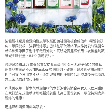
強健髮根適用金雞納樹皮萃取搭配咖啡因及複合維他命B可營養頭
皮、鞏固髮根、強韌髮絲添加雪絨花萃取活絡頭皮維持髮絲強健全
新溫和潔淨因子泡沬細緻易沖洗。實驗證實連續使用12次後能夠顯
著減少斷髮量。84%*強韌髮絲。
體驗溫和植萃力 養髮保養就從蔻蘿蘭開始系列為成分溫和的植萃
保養品非藥品不添加Paraben類防腐劑、矽靈、雌激素孕期及哺乳
期皆可安心使用本產品不添加矽靈初期使用時若出現洗後有乾澀感
為正常現象請放心使用。
經典薰衣草、杉木與蕨類植物的木質調香氣適合男女天天使用猶如
在家打造法式植萃沙龍輕鬆讓養髮成為日常保養的一環保持頭皮與
髮絲的健康。
用途溫和清潔頭皮與頭髮。