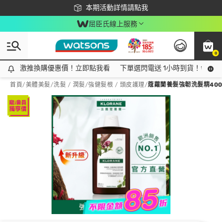
下載app最高回饋$350
本期活動詳情請點我
屈臣氏線上服務
0
激推換購優惠價！立即點我看
激推換購優惠價！立即點我看
下單選閃電送 1小時到貨！領神券
首頁
/
美體美髮
/
洗髮 / 潤髮
/
強健髮根 / 頭皮護理
/
蔻蘿蘭養髮強韌洗髮精400