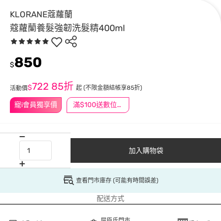
KLORANE蔻蘿蘭
蔻蘿蘭養髮強韌洗髮精400ml
850
$
722
85折
$
起
(不限金額結帳享85折)
活動價
寵i會員獨享價
滿$100送數位印花
加入購物袋
查看門市庫存 (可能有時間誤差)
配送方式
屈臣氏門市