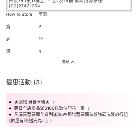
四段760號11樓之1、之2及14樓 藥商諮詢專線:
(02)27421234
How To Store
室溫
寬
9
高
19
深
4
隱藏
優惠活動: (3)
★寵i會員獨享價★
購買全店商品滿$100送數位印花一張
凡購買蔻蘿蘭全系列滿$599即贈蔻蘿蘭養髮強韌洗髮旅行組
(數量有限,送完為止)