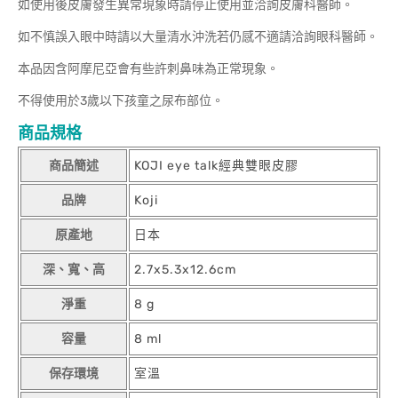
如使用後皮膚發生異常現象時請停止使用並洽詢皮膚科醫師。
如不慎誤入眼中時請以大量清水沖洗若仍感不適請洽詢眼科醫師。
本品因含阿摩尼亞會有些許刺鼻味為正常現象。
不得使用於3歲以下孩童之尿布部位。
商品規格
商品簡述
KOJI eye talk經典雙眼皮膠
品牌
Koji
原產地
日本
深、寬、高
2.7x5.3x12.6cm
淨重
8 g
容量
8 ml
保存環境
室溫