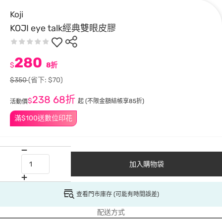
Koji
KOJI eye talk經典雙眼皮膠
280
$
8折
$350
(省下: $70)
238
68折
$
起
(不限金額結帳享85折)
活動價
滿$100送數位印花
加入購物袋
查看門市庫存 (可能有時間誤差)
配送方式