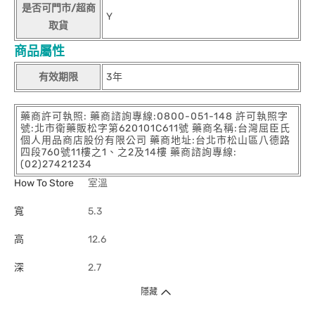
是否可門市/超商
Y
取貨
商品屬性
有效期限
3年
藥商許可執照: 藥商諮詢專線:0800-051-148 許可執照字
號:北市衛藥販松字第620101C611號 藥商名稱:台灣屈臣氏
個人用品商店股份有限公司 藥商地址:台北市松山區八德路
四段760號11樓之1、之2及14樓 藥商諮詢專線:
(02)27421234
How To Store
室溫
寬
5.3
高
12.6
深
2.7
隱藏