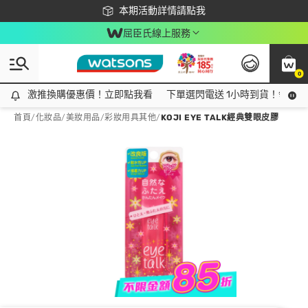
下載app最高回饋$350
本期活動詳情請點我
屈臣氏線上服務
0
激推換購優惠價！立即點我看
激推換購優惠價！立即點我看
下單選閃電送 1小時到貨！領神券
首頁
/
化妝品
/
美妝用品
/
彩妝用具其他
/
KOJI EYE TALK經典雙眼皮膠