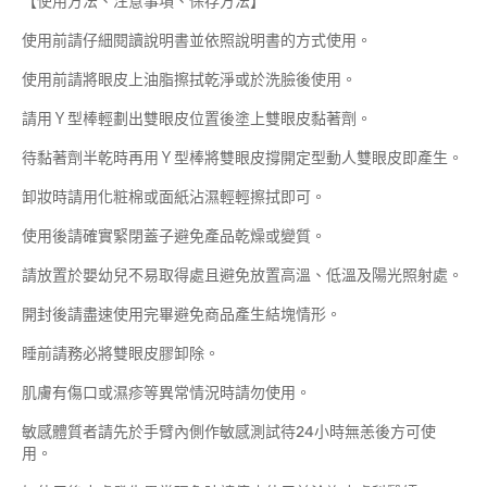
【使用方法、注意事項、保存方法】
使用前請仔細閱讀說明書並依照說明書的方式使用。
使用前請將眼皮上油脂擦拭乾淨或於洗臉後使用。
請用Ｙ型棒輕劃出雙眼皮位置後塗上雙眼皮黏著劑。
待黏著劑半乾時再用Ｙ型棒將雙眼皮撐開定型動人雙眼皮即產生。
卸妝時請用化粧棉或面紙沾濕輕輕擦拭即可。
使用後請確實緊閉蓋子避免產品乾燥或變質。
請放置於嬰幼兒不易取得處且避免放置高溫、低溫及陽光照射處。
開封後請盡速使用完畢避免商品產生結塊情形。
睡前請務必將雙眼皮膠卸除。
肌膚有傷口或濕疹等異常情況時請勿使用。
敏感體質者請先於手臂內側作敏感測試待24小時無恙後方可使
用。