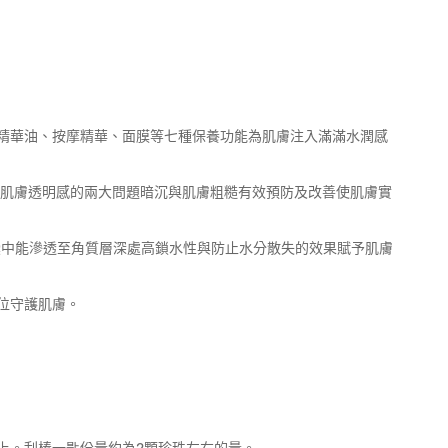
精華油、按摩精華、面膜等七種保養功能為肌膚注入滿滿水潤感
響肌膚透明感的兩大問題暗沉與肌膚粗糙有效預防及改善使肌膚實
囊中能滲透至角質層深處高鎖水性與防止水分散失的效果賦予肌膚
位守護肌膚。