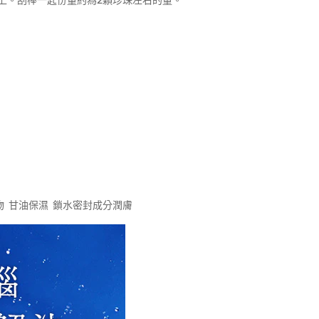
上。刮棒一匙份量約為2顆珍珠左右的量。
物 甘油保濕 鎖水密封成分潤膚