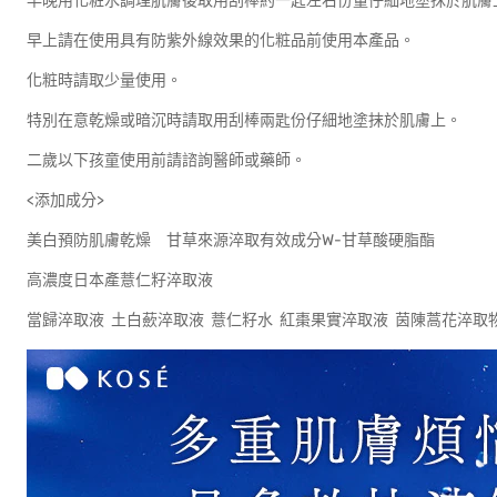
早晚用化粧水調理肌膚後取用刮棒約一匙左右份量仔細地塗抹於肌膚
早上請在使用具有防紫外線效果的化粧品前使用本產品。
化粧時請取少量使用。
特別在意乾燥或暗沉時請取用刮棒兩匙份仔細地塗抹於肌膚上。
二歲以下孩童使用前請諮詢醫師或藥師。
<添加成分>
美白預防肌膚乾燥 甘草來源淬取有效成分W-甘草酸硬脂酯
高濃度日本產薏仁籽淬取液
當歸淬取液 土白蘝淬取液 薏仁籽水 紅棗果實淬取液 茵陳蒿花淬取