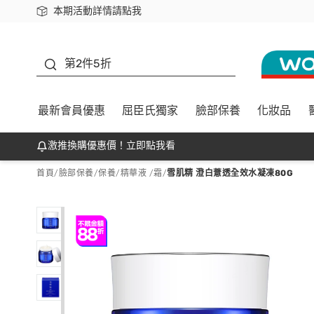
本期活動詳情請點我
下載app最高回饋$350
善存
第2件5折
最新會員優惠
屈臣氏獨家
臉部保養
化妝品
激推換購優惠價！立即點我看
首頁
/
臉部保養
/
保養
/
精華液 /霜
/
雪肌精 澄白薏透全效水凝凍80G