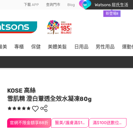
Watsons 屈氏生活
下載 APP
查詢門市
Blog
新登場!!
醫美
專櫃
保健
美體美髮
日用品
男性用品
運動
KOSE 高絲
雪肌精 澄白薏透全效水凝凍80g
官網不限金額享88折
醫美/護膚滿$1200送$200
滿$100送數位印花