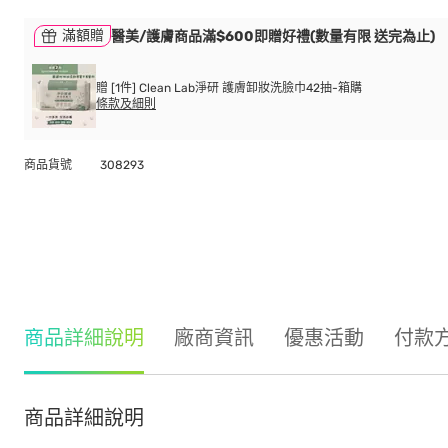
滿額贈
醫美/護膚商品滿$600即贈好禮(數量有限 送完為止)
贈 [1件] Clean Lab淨研 護膚卸妝洗臉巾42抽-箱購
條款及細則
商品貨號
308293
商品詳細說明
廠商資訊
優惠活動
付款
商品詳細說明