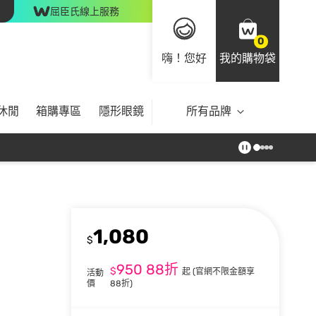
屈臣氏線上服務
0
嗨！您好
我的購物袋
休閒
箱購專區
隱形眼鏡
所有品牌
1,080
$
950
88折
$
起
(官網不限金額享
活動
價
88折)