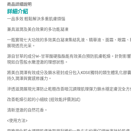
商品詳細說明
詳細介紹
一品多效 輕鬆解決多重肌膚煩惱
兼具滋潤及美白效果的多功能凝凍
一瓶實現七大功效的多效美白凝凍集結乳液、精華液、面霜、眼霜、
展現透亮光采。
源自甘草的成分W-甘草酸硬脂酯能有效美白預防肌膚乾燥。針對影
現如白雪般水嫩澄澈的理想狀態。
將美白潤澤有效成分及鎖水密封成分包入KOSE獨特的類生體乳化膠
持久潤澤與實感修護力。
滲透滋潤展現光澤防止乾糙改善暗沉調理肌理彈力鎖水穩定膚況全方
改善乾燥引起的小細紋 (經效能評價測試)
清新澄澈的自然花香。
<使用方法>