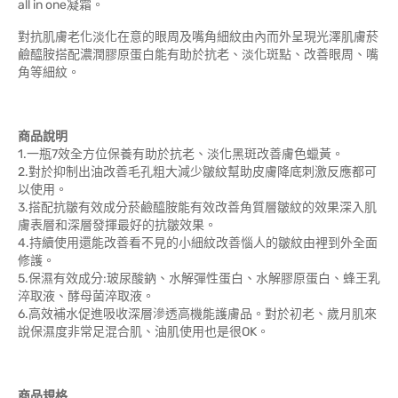
all in one凝霜。
對抗肌膚老化淡化在意的眼周及嘴角細紋由內而外呈現光澤肌膚菸
鹼醯胺搭配濃潤膠原蛋白能有助於抗老、淡化斑點、改善眼周、嘴
角等細紋。
商品說明
1.一瓶7效全方位保養有助於抗老、淡化黑斑改善膚色蠟黃。
2.對於抑制出油改善毛孔粗大減少皺紋幫助皮膚降底刺激反應都可
以使用。
3.搭配抗皺有效成分菸鹼醯胺能有效改善角質層皺紋的效果深入肌
膚表層和深層發揮最好的抗皺效果。
4.持續使用還能改善看不見的小細紋改善惱人的皺紋由裡到外全面
修護。
5.保濕有效成分:玻尿酸鈉、水解彈性蛋白、水解膠原蛋白、蜂王乳
淬取液、酵母菌淬取液。
6.高效補水促進吸收深層滲透高機能護膚品。對於初老、歲月肌來
說保濕度非常足混合肌、油肌使用也是很OK。
商品規格