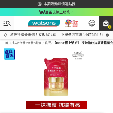
下載app最高回饋$350
本期活動詳情請點我
屈臣氏線上服務
0
激推換購優惠價！立即點我看
激推換購優惠價！立即點我看
下單選閃電送 1小時到貨！領神券
首頁
/
臉部保養
/
保養
/
乳液 / 乳霜
/
【KOSE極上活妍】 凍齡撫紋抗皺凝霜補充