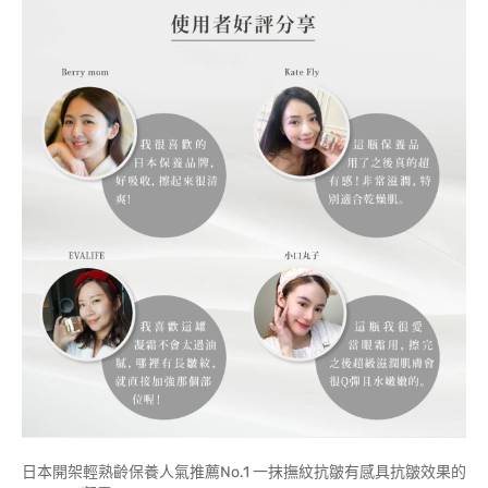
日本開架輕熟齡保養人氣推薦No.1 一抹撫紋抗皺有感具抗皺效果的