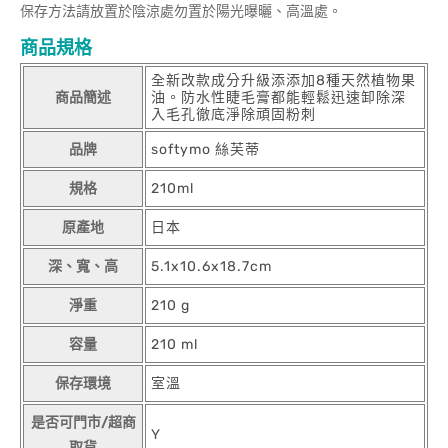
保存方法請放置於陰涼處勿置於陽光曝曬、高溫處。
商品規格
全新改款成分升級添添加8種天然植物果
商品簡述
油。防水性睫毛膏都能輕鬆迅速卸除深
入毛孔徹底淨除頑固粉刺
品牌
softymo 絲芙蒂
規格
210ml
原產地
日本
深、寬、高
5.1x10.6x18.7cm
淨重
210 g
容量
210 ml
保存環境
室溫
是否可門市/超商
Y
取貨