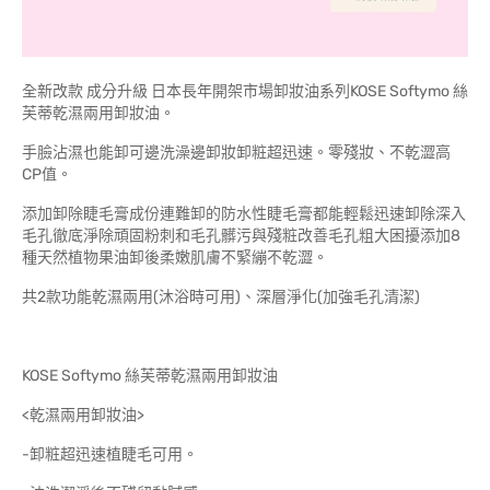
全新改款 成分升級 日本長年開架市場卸妝油系列KOSE Softymo 絲
芙蒂乾濕兩用卸妝油。
手臉沾濕也能卸可邊洗澡邊卸妝卸粧超迅速。零殘妝、不乾澀高
CP值。
添加卸除睫毛膏成份連難卸的防水性睫毛膏都能輕鬆迅速卸除深入
毛孔徹底淨除頑固粉刺和毛孔髒污與殘粧改善毛孔粗大困擾添加8
種天然植物果油卸後柔嫩肌膚不緊繃不乾澀。
共2款功能乾濕兩用(沐浴時可用)、深層淨化(加強毛孔清潔)
KOSE Softymo 絲芙蒂乾濕兩用卸妝油
<乾濕兩用卸妝油>
-卸粧超迅速植睫毛可用。