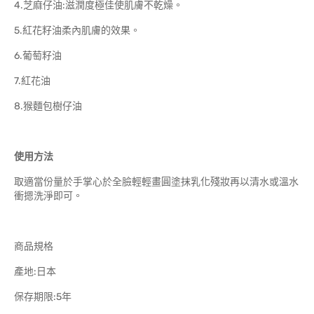
4.芝麻仔油:滋潤度極佳使肌膚不乾燥。
5.紅花籽油柔內肌膚的效果。
6.葡萄籽油
7.紅花油
8.猴麵包樹仔油
使用方法
取適當份量於手掌心於全臉輕輕畫圓塗抹乳化殘妝再以清水或溫水
衝摁洗淨即可。
商品規格
產地:日本
保存期限:5年