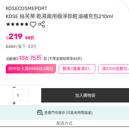
KOSECOSMEPORT
KOSE 絲芙蒂 乾濕兩用極淨卸粧油補充包210ml
219
$
88折
$250
(省下: $31)
186
75折
$
起
(不限金額結帳享85折)
活動價
刷中信卡滿$888送3萬點
醫美/護膚滿$1200送$200
滿$100
加入購物袋
查看門市庫存 (可能有時間誤差)
配送方式