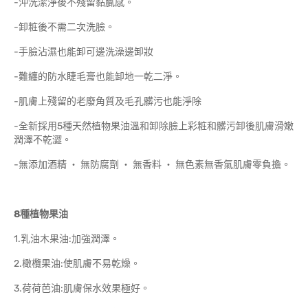
-沖洗潔淨後不殘留黏膩感。
-卸粧後不需二次洗臉。
-手臉沾濕也能卸可邊洗澡邊卸妝
-難纏的防水睫毛膏也能卸地一乾二淨。
-肌膚上殘留的老廢角質及毛孔髒污也能淨除
-全新採用5種天然植物果油溫和卸除臉上彩粧和髒污卸後肌膚滑嫩
潤澤不乾澀。
-無添加酒精 ‧ 無防腐劑 ‧ 無香料 ‧ 無色素無香氣肌膚零負擔。
8種植物果油
1.乳油木果油:加強潤澤。
2.橄欖果油:使肌膚不易乾燥。
3.荷荷芭油:肌膚保水效果極好。