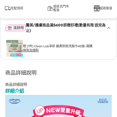
屈臣氏門市
宅配到府
超商取貨
取貨
醫美/護膚商品滿$600即贈好禮(數量有限 送完為
滿額贈
止)
贈 [1件] Clean Lab淨研 護膚卸妝洗臉巾42抽-箱購
條款及細則
商品詳細說明
商品詳細說明
詳細介紹