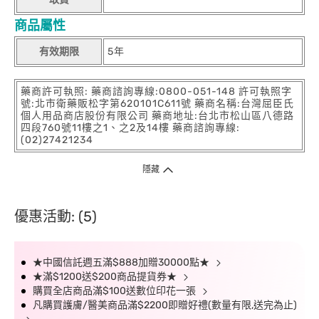
商品屬性
有效期限
5年
藥商許可執照: 藥商諮詢專線:0800-051-148 許可執照字
號:北市衛藥販松字第620101C611號 藥商名稱:台灣屈臣氏
個人用品商店股份有限公司 藥商地址:台北市松山區八德路
四段760號11樓之1、之2及14樓 藥商諮詢專線:
(02)27421234
隱藏
優惠活動: (5)
★中國信託週五滿$888加贈30000點★
★滿$1200送$200商品提貨券★
購買全店商品滿$100送數位印花一張
凡購買護膚/醫美商品滿$2200即贈好禮(數量有限,送完為止)