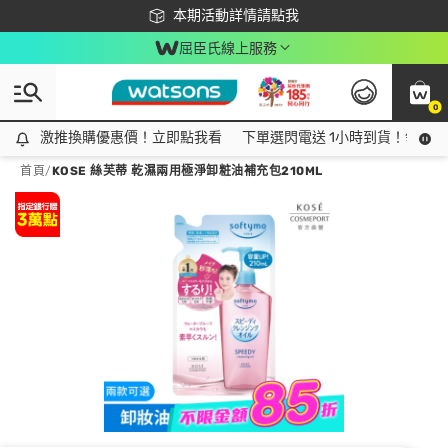
下載app最高回饋$350
本期活動詳情請點我
屈臣氏線上服務
0
激推換購優惠價！立即點我看
激推換購優惠價！立即點我看
下單選閃電送 1小時到貨！領神券
首頁
/
KOSE 絲芙蒂 乾濕兩用極淨卸粧油補充包210ML