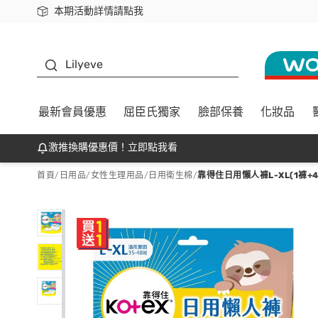
本期活動詳情請點我
下載app最高回饋$350
K beauty
Lilyeve
最新會員優惠
屈臣氏獨家
臉部保養
化妝品
激推換購優惠價！立即點我看
首頁
/
日用品
/
女性生理用品
/
日用衛生棉
/
靠得住日用懶人褲L-XL(1褲+4