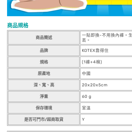
商品規格
一貼即換-不用換內褲。
商品簡述
丟。
品牌
KOTEX靠得住
規格
(1褲+4棉)
原產地
中國
深、寬、高
20x20x5cm
淨重
60 g
保存環境
室溫
是否可門市/超商取貨
Y