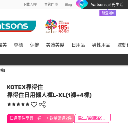
Watsons 屈氏生活
下載 APP
查詢門市
Blog
新登場!!
醫美
專櫃
保健
美體美髮
日用品
男性用品
運動
棉)
KOTEX靠得住
靠得住日用懶人褲L-XL(1褲+4棉)
任選兩件享買一送一，數量請選2件
民生/髮類滿$388送舒潔冰巾