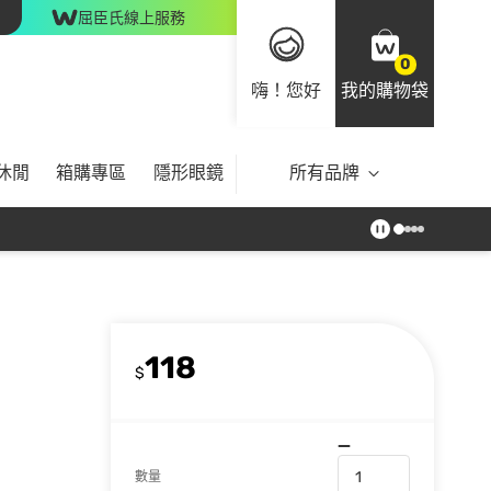
屈臣氏線上服務
0
嗨！您好
我的購物袋
休閒
箱購專區
隱形眼鏡
所有品牌
118
$
數量