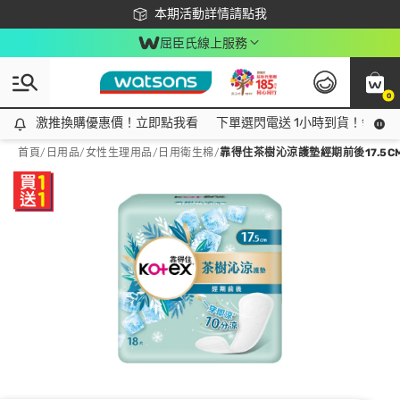
下載app最高回饋$350
本期活動詳情請點我
屈臣氏線上服務
0
激推換購優惠價！立即點我看
激推換購優惠價！立即點我看
下單選閃電送 1小時到貨！領神券
首頁
/
日用品
/
女性生理用品
/
日用衛生棉
/
靠得住茶樹沁涼護墊經期前後17.5C