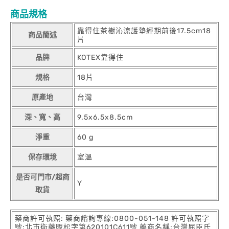
商品規格
靠得住茶樹沁涼護墊經期前後17.5cm18
商品簡述
片
品牌
KOTEX靠得住
規格
18片
原產地
台灣
深、寬、高
9.5x6.5x8.5cm
淨重
60 g
保存環境
室溫
是否可門市/超商
Y
取貨
藥商許可執照: 藥商諮詢專線:0800-051-148 許可執照字
號:北市衛藥販松字第620101C611號 藥商名稱:台灣屈臣氏