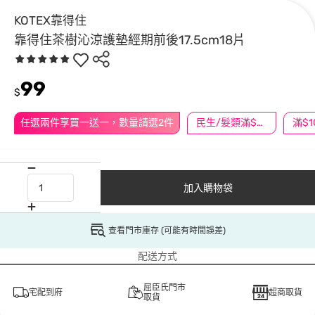
KOTEX靠得住
靠得住茶樹沁涼護墊經期前後17.5cm18片
99
$
任選兩件享買一送一，數量請選2件
民生/髮類滿$388送舒潔冰巾
加入購物袋
查看門市庫存 (可能有時間誤差)
配送方式
屈臣氏門市
宅配到府
超商取貨
取貨