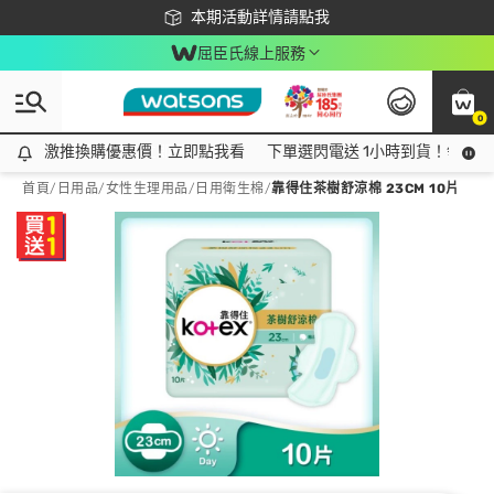
下載app最高回饋$350
本期活動詳情請點我
屈臣氏線上服務
0
激推換購優惠價！立即點我看
激推換購優惠價！立即點我看
下單選閃電送 1小時到貨！領神券
首頁
/
日用品
/
女性生理用品
/
日用衛生棉
/
靠得住茶樹舒涼棉 23CM 10片