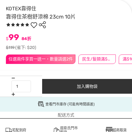
KOTEX靠得住
靠得住茶樹舒涼棉 23cm 10片
99
$
84折
$119
(省下: $20)
任選兩件享買一送一，數量請選2件
民生/髮類滿$388送舒潔冰巾
加入購物袋
查看門市庫存 (可能有時間誤差)
配送方式
屈臣氏門市
宅配到府
超商取貨