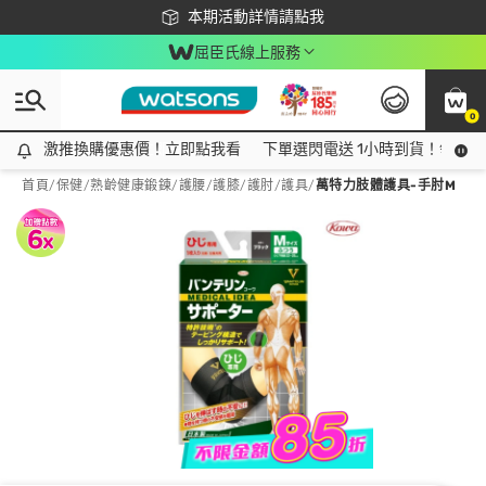
下載app最高回饋$350
本期活動詳情請點我
屈臣氏線上服務
0
激推換購優惠價！立即點我看
激推換購優惠價！立即點我看
下單選閃電送 1小時到貨！領神券
首頁
/
保健
/
熟齡健康鍛鍊
/
護腰/護膝/護肘/護具
/
萬特力肢體護具-手肘M