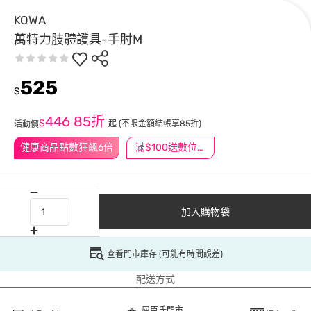
KOWA
萬特力肢體護具-手肘M
525
$
446
85折
$
起
(不限金額結帳享85折)
活動價
健康商品點數狂飆6倍
滿$100送數位印花
加入購物袋
查看門市庫存 (可能有時間誤差)
配送方式
屈臣氏門市