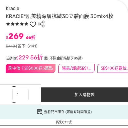
Kracie
KRACIE*肌美精深層抗皺3D立體面膜 30mlx4枚
269
$
66折
$410
(省下: $141)
229
56折
$
起
(不限金額結帳享85折)
活動價
刷中信卡滿$888送3萬點
醫美/護膚滿$1200送$200
滿$100
加入購物袋
查看門市庫存 (可能有時間誤差)
配送方式