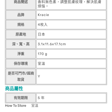
商品簡述
香料無色素，調整肌膚紋理，解決肌膚
煩惱。
品牌
Kracie
規格
4枚入
原產地
日本
深、寬、高
3.1x11.6x17.1cm
淨重
170 g
保存環境
室溫
是否可門市/超商
Y
取貨
商品屬性
有效期限
5 年
How To Store
室溫