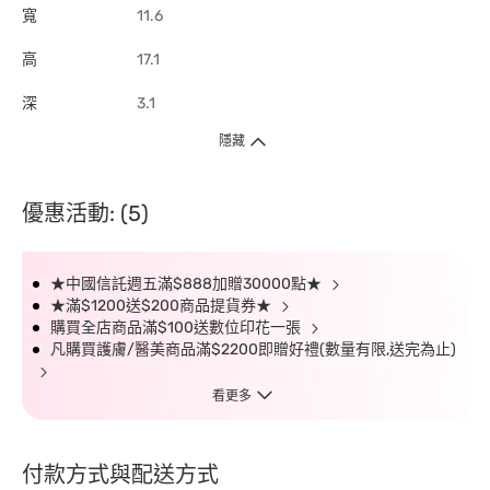
寬
11.6
高
17.1
深
3.1
隱藏
優惠活動: (5)
★中國信託週五滿$888加贈30000點★
★滿$1200送$200商品提貨券★
購買全店商品滿$100送數位印花一張
凡購買護膚/醫美商品滿$2200即贈好禮(數量有限,送完為止)
看更多
付款方式與配送方式