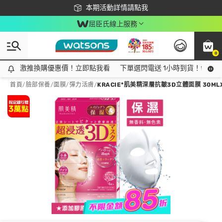
下載app最高回饋$350
本期活動詳情請點我
屈臣氏線上服務
0
激推換購優惠價！立即點我看
激推換購優惠價！立即點我看
下單選閃電送 1小時到貨！領神券
首頁
/
臉部保養
/
面膜
/
彈力活膚
/
KRACIE*肌美精深層抗皺3D立體面膜 30ML