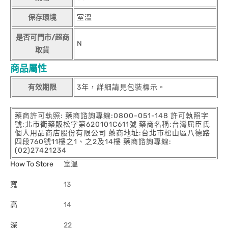
保存環境
室溫
是否可門市/超商
N
取貨
商品屬性
有效期限
3年，詳細請見包裝標示。
藥商許可執照: 藥商諮詢專線:0800-051-148 許可執照字
號:北市衛藥販松字第620101C611號 藥商名稱:台灣屈臣氏
個人用品商店股份有限公司 藥商地址:台北市松山區八德路
四段760號11樓之1、之2及14樓 藥商諮詢專線:
(02)27421234
How To Store
室溫
寬
13
高
14
深
22