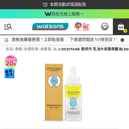
下載app最高回饋$350
本期活動詳情請點我
屈臣氏線上服務
0
激推換購優惠價！立即點我看
激推換購優惠價！立即點我看
下單選閃電送 1小時到貨！領神券
首頁
/
專櫃
/
身體保養
/
美體霜/油
/
L’OCCITANE 歐舒丹 乳油木保濕修護油(3