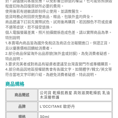
封，請儘速向客服反應，以免影響您辦退的權益，也可能依照損毀
程度扣除為回復原狀所必要的費用。
使用後若有過敏請即刻停止使用，並請教醫生。
退貨時務必附回原完整商品、贈品、包裝外盒均齊全。
商品建議下訂前先實際試色、試用後再購買，若因顏色不符或皮膚
不適等症狀，恕不接受退換。
個人電腦螢幕差異、照片拍攝關係造成色差，請以實際商品為準。
特別說明
1.本賣場內商品皆為國外免稅店及商店合法報關進口，保證正貨，
且以優惠價格回饋給消費者。
2.部分商品保留海外出品原貌(無外盒或封膜)，為免消費者疑惑，
特此說明。
3.要求完美者或對商品有疑慮者建議至台灣直營門市或專櫃購買。
4.部分商品因地區授權銷售會有各國文字，如簡體字/韓文/英文等
符合當地文字印刷介紹，為避免消費者疑惑，特此說明。
商品規格
公司貨 乾燥肌救星 高效滋潤乾燥肌 乳油
商品簡述
木深層修護
品牌
L’OCCITANE 歐舒丹
規格
30ml