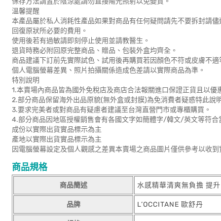
保存方法請置於陰涼處請勿直接陽光照射以免變質。
溫馨提醒
本產品屬於私人消耗性產品如果對商品有任何疑問請先不要拆封請儘
回復原狀所必要的費用。
使用後若有過敏請即刻停止使用並請教醫生。
退貨時務必附回原完整商品、贈品、包裝外盒均齊全。
商品建議下訂前先實際試色、試用後再購買若因顏色不符或皮膚不適
個人電腦螢幕差異、照片拍攝關係造成色差請以實際商品為準。
特別說明
1.本賣場內商品皆為國外免稅店及商店合法報關進口保證正貨且以優
2.部分商品保留海外出品原貌(無外盒或封膜)為免消費者疑惑特此說
3.要求完美者或對商品有疑慮者建議至台灣直營門市或專櫃購買。
4.部分商品因地區授權銷售會有各國文字如簡體字/韓文/英文等符
成份以實際出貨實品標示為主
產地以實際出貨實品標示為主
因電腦螢幕設定及個人觀感之差異本賣場之商品圖片僅供參考以收到
商品規格
商品簡述
水感精華清爽無負擔 提升
品牌
L’OCCITANE 歐舒丹