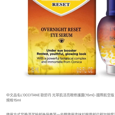
中文品名L'OCCITANE 歐舒丹 光萃肌活亮眼修護露(15ml)-國際航空版
規格15ml
使用方式早晚清潔臉部後保養第一步驟使用塗抹於眼周部位稍加按摩