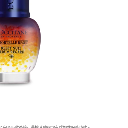
至完全吸收後續可疊擦其他眼霜有感加乘保養功效。