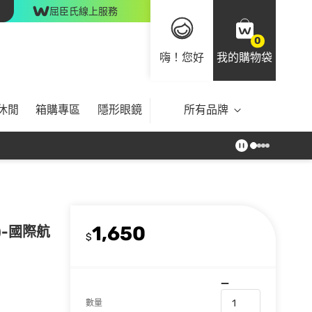
屈臣氏線上服務
0
嗨！您好
我的購物袋
休閒
箱購專區
隱形眼鏡
所有品牌
1,650
)-國際航
$
數量