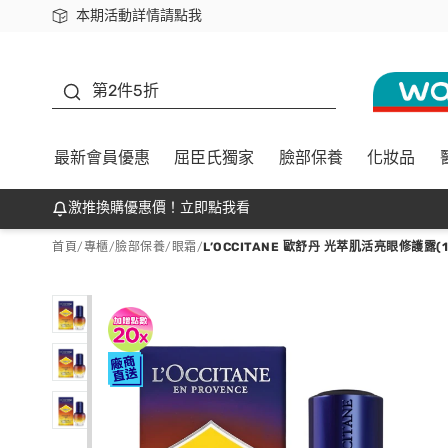
本期活動詳情請點我
下載app最高回饋$350
善存
第2件5折
最新會員優惠
屈臣氏獨家
臉部保養
化妝品
激推換購優惠價！立即點我看
首頁
/
專櫃
/
臉部保養
/
眼霜
/
L’OCCITANE 歐舒丹 光萃肌活亮眼修護露(