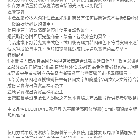
保存方法請置於陰涼處請勿直接陽光照射以免變質。
溫馨提醒
本產品屬於私人消耗性產品如果對商品有任何疑問請先不要拆封請儘
回復原狀所必要的費用。
使用後若有過敏請即刻停止使用並請教醫生。
退貨時務必附回原完整商品、贈品、包裝外盒均齊全。
商品建議下訂前先實際試色、試用後再購買若因顏色不符或皮膚不適
個人電腦螢幕差異、照片拍攝關係造成色差請以實際商品為準。
特別說明
1.本賣場內商品皆為國外免稅店及商店合法報關進口保證正貨且以優
2.部分商品保留海外出品原貌(無外盒或封膜)為免消費者疑惑特此說
3.要求完美者或對商品有疑慮者建議至台灣直營門市或專櫃購買。
4.部分商品因地區授權銷售會有各國文字如簡體字/韓文/英文等符
成份以實際出貨實品標示為主
產地以實際出貨實品標示為主
因電腦螢幕設定及個人觀感之差異本賣場之商品圖片僅供參考以收到
中文品名L'OCCITANE 歐舒丹 光萃肌活亮眼修護露(15ml)-國際航空版
規格15ml
使用方式早晚清潔臉部後保養第一步驟使用塗抹於眼周部位稍加按摩