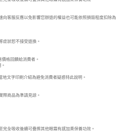
速向客服反應以免影響您辦退的權益也可能依照損毀程度扣除為
等症狀恕不接受退換。
惠價格回饋給消費者。
明。
合當地文字印刷介紹為避免消費者疑惑特此說明。
實際商品為準請見諒。
至完全吸收後續可疊擦其他眼霜有感加乘保養功效。