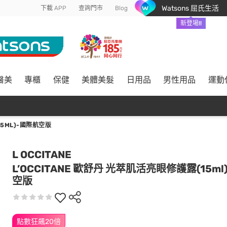
Watsons 屈氏生活
下載 APP
查詢門市
Blog
新登場!!
醫美
專櫃
保健
美體美髮
日用品
男性用品
運動
15ML)-國際航空版
L OCCITANE
L’OCCITANE 歐舒丹 光萃肌活亮眼修護露(15ml
空版
點數狂飆20倍