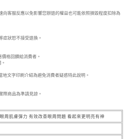
速向客服反應以免影響您辦退的權益也可能依照損毀程度扣除為
等症狀恕不接受退換。
惠價格回饋給消費者。
明。
合當地文字印刷介紹為避免消費者疑惑特此說明。
實際商品為準請見諒。
眼周肌膚彈力 有效改善眼周問題 看起來更明亮有神