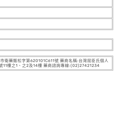
:北市衛藥販松字第620101C611號 藥商名稱:台灣屈臣氏個人
之1、之2及14樓 藥商諮詢專線:(02)27421234