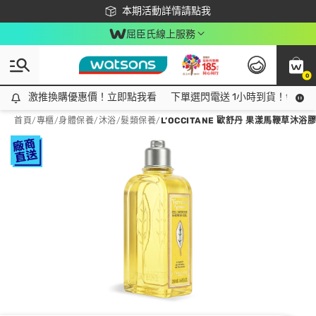
下載app最高回饋$350
本期活動詳情請點我
屈臣氏線上服務
0
激推換購優惠價！立即點我看
激推換購優惠價！立即點我看
下單選閃電送 1小時到貨！領神券
首頁
/
專櫃
/
身體保養
/
沐浴/髮類保養
/
L’OCCITANE 歐舒丹 果漾馬鞭草沐浴膠