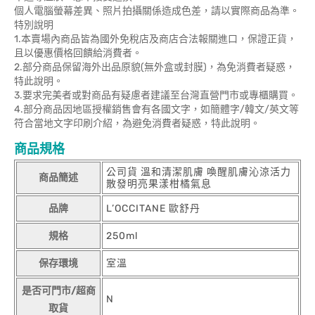
個人電腦螢幕差異、照片拍攝關係造成色差，請以實際商品為準。
特別說明
1.本賣場內商品皆為國外免稅店及商店合法報關進口，保證正貨，
且以優惠價格回饋給消費者。
2.部分商品保留海外出品原貌(無外盒或封膜)，為免消費者疑惑，
特此說明。
3.要求完美者或對商品有疑慮者建議至台灣直營門市或專櫃購買。
4.部分商品因地區授權銷售會有各國文字，如簡體字/韓文/英文等
符合當地文字印刷介紹，為避免消費者疑惑，特此說明。
商品規格
公司貨 溫和清潔肌膚 喚醒肌膚沁涼活力
商品簡述
散發明亮果漾柑橘氣息
品牌
L’OCCITANE 歐舒丹
規格
250ml
保存環境
室溫
是否可門市/超商
N
取貨