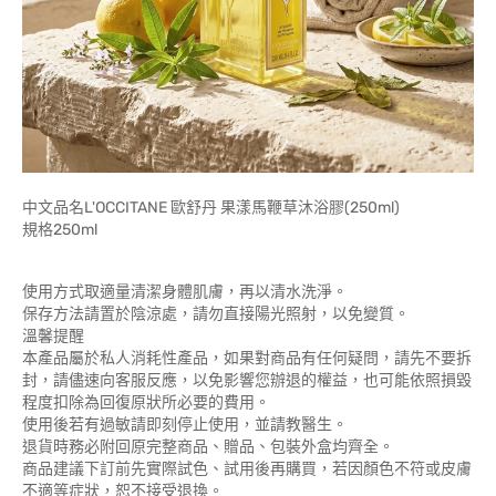
中文品名L'OCCITANE 歐舒丹 果漾馬鞭草沐浴膠(250ml)
規格250ml
使用方式取適量清潔身體肌膚，再以清水洗淨。
保存方法請置於陰涼處，請勿直接陽光照射，以免變質。
溫馨提醒
本產品屬於私人消耗性產品，如果對商品有任何疑問，請先不要拆
封，請儘速向客服反應，以免影響您辦退的權益，也可能依照損毀
程度扣除為回復原狀所必要的費用。
使用後若有過敏請即刻停止使用，並請教醫生。
退貨時務必附回原完整商品、贈品、包裝外盒均齊全。
商品建議下訂前先實際試色、試用後再購買，若因顏色不符或皮膚
不適等症狀，恕不接受退換。