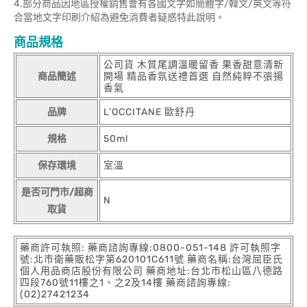
4.部分商品因地區授權銷售會有各國文字如簡體字/韓文/英文等符
合當地文字印刷介紹為避免消費者疑惑特此說明。
商品規格
公司貨 木質尾調溫暖留香 果香甜意清新
商品簡述
開場 精品香氛送禮首選 自然純粹不張揚
香氣
品牌
L’OCCITANE 歐舒丹
規格
50ml
保存環境
室溫
是否可門市/超商
N
取貨
藥商許可執照: 藥商諮詢專線:0800-051-148 許可執照字
號:北市衛藥販松字第620101C611號 藥商名稱:台灣屈臣氏
個人用品商店股份有限公司 藥商地址:台北市松山區八德路
四段760號11樓之1、之2及14樓 藥商諮詢專線:
(02)27421234