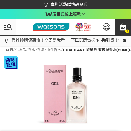
下載app最高回饋$350
本期活動詳情請點我
屈臣氏線上服務
0
激推換購優惠價！立即點我看
激推換購優惠價！立即點我看
下單選閃電送 1小時到貨！領神券
首頁
/
化妝品
/
香水/香氛
/
中性香水
/
L’OCCITANE 歐舒丹 玫瑰淡香水(50ML