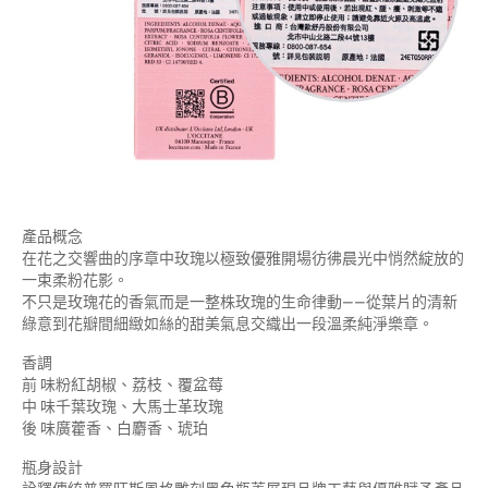
產品概念
在花之交響曲的序章中玫瑰以極致優雅開場彷彿晨光中悄然綻放的
一束柔粉花影。
不只是玫瑰花的香氣而是一整株玫瑰的生命律動——從葉片的清新
綠意到花瓣間細緻如絲的甜美氣息交織出一段溫柔純淨樂章。
香調
前 味粉紅胡椒、荔枝、覆盆莓
中 味千葉玫瑰、大馬士革玫瑰
後 味廣藿香、白麝香、琥珀
瓶身設計