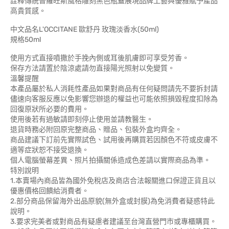
詮釋傳統普羅旺斯風格雕刻黑色瓶蓋展現品牌工藝與優雅賦予產品
高貴質感。
中文品名L'OCCITANE 歐舒丹 玫瑰淡香水(50ml)
規格50ml
使用方式直接噴撒於手挽內側或耳後肌膚即可享受芳香。
保存方法請置於陰涼處請勿直接陽光照射以免變質。
溫馨提醒
本產品屬於私人消耗性產品如果對商品有任何疑問請先不要拆封請
儘速向客服反應以免影響您辦退的權益也可能依照損毀程度扣除為
回復原狀所必要的費用。
使用後若有過敏請即刻停止使用並請教醫生。
退貨時務必附回原完整商品、贈品、包裝外盒均齊全。
商品建議下訂前先實際試色、試用後再購買若因顏色不符或皮膚不
適等症狀恕不接受退換。
個人電腦螢幕差異、照片拍攝關係造成色差請以實際商品為準。
特別說明
1.本賣場內商品皆為國外免稅店及商店合法報關進口保證正貨且以
優惠價格回饋給消費者。
2.部分商品保留海外出品原貌(無外盒或封膜)為免消費者疑惑特此
說明。
3.要求完美者或對商品有疑慮者建議至台灣直營門市或專櫃購買。